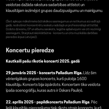
veidotas dažāda rakstura sadarbības attīstot un
klausītājam iezīmējot grupas daudzpusīgumu un mainīgumu.
(Šeit apkopo mākslinieka būtiskākos sasniegumus un notikumus aizvadītajā
gadā, nodrošinot koncentrētu ieskatu radošajā un profesionālajā attīstībā.
(Izdoto dziesmu, EP un albumu saraksts, Iegūtie apbalvojumi vai citi nozīmīgi
sasniegumi, Starptautiskā klātbūtne - koncertu un cita muzikālās darbības
pieredze ārpus Latvijas)).
Koncertu pieredze
Kautkaili pašu rīkotie koncerti 2025. gadā
29.janvāris 2025 - koncerts Palladium Rīga.
Līdz šim
vērienīgākais grupas koncerts, kurš pulcēja 1600
klausītāju. Koncerts bija izpārdots. Koncertam tika veidota
īpaša scenogrāfiju, kuras autrs ir Oskars Pauliņš.
22. aprīlis 2025 - papildkoncerts Palladium Rīga
. Pēc
lielā klausītāju pieprasījuma tiek rīkots otrais koncerts, kurš