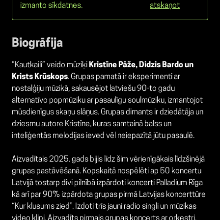
izmanto sīkdatnes.
atskaņot
Biogrāfija
“Kautkaili” veido mūziķi
Kristīne Pāže, Didzis Bardo un
Krists Krūskops
. Grupas pamatā ir eksperimenti ar
nostalģiju mūzikā, sakausējot latviešu 90-to gadu
alternatīvo popmūziku ar pasaulīgu soulmūziku, izmantojot
mūsdienīgus skaņu slāņus. Grupas dimants ir dziedātāja un
dziesmu autore Kristīne, kuras samtainā balss un
inteliģentās melodijas ieved vēl neiepazītā jūtu pasaulē.
Aizvadītais 2025. gads bijis līdz šim vērienīgākais līdzšinējā
grupas pastāvēšanā. Kopskaitā nospēlēti ap 50 koncertu
Latvijā tostarp divi pilnībā izpārdoti koncerti Palladium Rīga
kā arī par 90% izpārdota grupas pirmā Latvijas koncerttūre
“Kur klusums zied”. Izdoti trīs jauni radio singli un mūzikas
video klipi. Aizvadīts pirmais grupas koncerts ar orķestri,