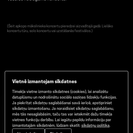
(Šeit apkopo mākslinieka koncertu pieredzei aizvadītajā gadā: Lielāko
koncertu tūru, solo koncertu vai uzstāšanās festivālos.)
Vietnē izmantojam sīkdatnes
Tīmekļa vietne izmanto sīkdatnes (cookies), lai analizētu
Facebook
TikTok
Instagram
datuplūsmu un nodrošinātu sociālo saziņas līdzekļu funkcijas.
Ja piekrītat sīkdatņu saglabāšanai savā ierīcē, apstipriniet
sīkdatņu izmantošanu. Ja noraidīsiet sīkdatņu saglabāšanu,
mēs tās nesaglabāsim, taču tas var ietekmēt dažu tīmekļa
vietnes funkciju darbību. Lai iegūtu papildu informāciju par
©
2026
GAMMA. Visas tiesības aizsargātas.
izmantotajām sīkdatnēm, lūdzam skatīt:
sīkdatņu politika
.