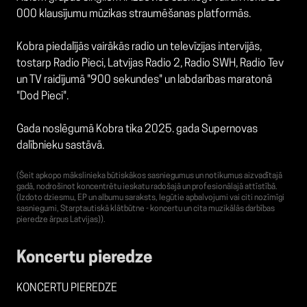
000 klausījumu mūzikas straumēšanas platformās.
Kobra piedalījās vairākās radio un televīzijas intervijās,
tostarp Radio Pieci, Latvijas Radio 2, Radio SWH, Radio Tev
un TV raidījumā "900 sekundes" un labdarības maratonā
"Dod Pieci".
Gada noslēgumā Kobra tika 2025. gada Supernovas
dalībnieku sastāvā.
(Šeit apkopo mākslinieka būtiskākos sasniegumus un notikumus aizvadītajā
gadā, nodrošinot koncentrētu ieskatu radošajā un profesionālajā attīstībā.
(Izdoto dziesmu, EP un albumu saraksts, Iegūtie apbalvojumi vai citi nozīmīgi
sasniegumi, Starptautiskā klātbūtne - koncertu un cita muzikālās darbības
pieredze ārpus Latvijas)).
Koncertu pieredze
KONCERTU PIEREDZE