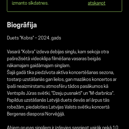
izmanto sīkdatnes.
atskaņot
Biogrāfija
Duets "Kobra" – 2024. gads
Vasarā "Kobra" izdeva debijas singlu, kam sekoja otra
pašrežisētā videoklipa filmēšana vasaras beigās
nākamajam gaidāmajam singlam.
Šajā gadā tika piedzīvota aktīva koncertēšanas sezona,
tostarp uzstāšanās gan lielos, gan mazākos koncertos ar
īpaši neaizmirstamu atmosfēru tādos pasākumos kā
Ventspils Jūras svētki, "Dzeju pusnaktī" un "M-darbnīca".
Papildus uzstāšanās Latvijā duets devās arī ārpus tās
robežām, piedaloties Latvijas Valsts svētku koncertā
Bergenas diasporai Norvēģijā.
Abiem grupas singliem ir izdevies sasniegt vairāk nekā 10