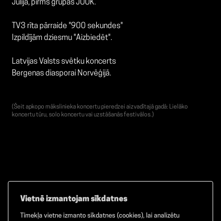
Jūlijā, pirms grupas
JUUK
.
TV3 rīta pārraide "900 sekundes"
Izpildījām dziesmu
"Aizbiedēt"
.
Latvijas Valsts svētku koncerts
Bergenas diasporai Norvēģijā.
(Šeit apkopo mākslinieka koncertu pieredzei aizvadītajā gadā: Lielāko
koncertu tūru, solo koncertu vai uzstāšanās festivālos.)
Vietnē izmantojam sīkdatnes
Tīmekļa vietne izmanto sīkdatnes (cookies), lai analizētu
Facebook
TikTok
Instagram