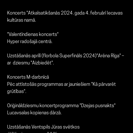
Koncerts "Atkalsatikšanā
s 2024. gada 4. februārī Iecavas
kultūras namā.
"Valentīndienas koncerts"
Hyper radošajā centrā.
Uzstāšanās aprīlī (florbola Superfināls 2024)
"Arēna Rīga" –
ar dziesmu
"Aizbiedēt"
.
Koncerts M-darbnīcā
Pēc attīstošās programmas ar jauniešiem "Kā pārvarēt
grūtības".
Oriģināldziesmu koncertprogramma "Dzejas pusnakts"
Lucavsalas kopienas dārzā.
Uzstāšanās Ventspils Jūras svētkos