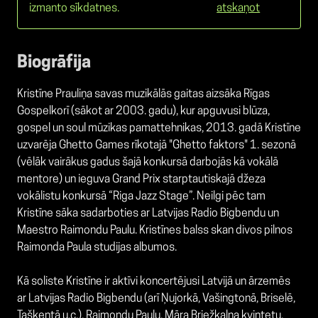
izmanto sīkdatnes.
atskaņot
Biogrāfija
Kristīne Prauliņa savas muzikālās gaitas aizsāka Rīgas
Gospelkorī (sākot ar 2003. gadu), kur apguvusi blūza,
gospel un soul mūzikas pamattehnikas, 2013. gadā Kristīne
uzvarēja Ghetto Games rīkotajā "Ghetto faktors" 1. sezonā
(vēlāk vairākus gadus šajā konkursā darbojās kā vokālā
mentore) un ieguva Grand Prix starptautiskajā džeza
vokālistu konkursā “Riga Jazz Stage”. Neilgi pēc tam
Kristīne sāka sadarboties ar Latvijas Radio Bigbendu un
Maestro Raimondu Paulu. Kristīnes balss skan divos pilnos
Raimonda Paula studijas albumos.
Kā soliste Kristīne ir aktīvi koncertējusi Latvijā un ārzemēs
ar Latvijas Radio Bigbendu (arī Ņujorkā, Vašingtonā, Briselē,
Taškentā u.c.), Raimondu Paulu, Māra Briežkalna kvintetu,