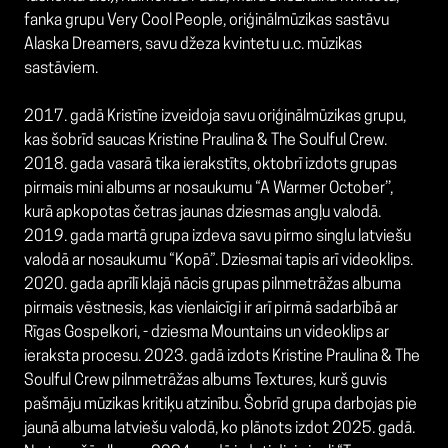
fanka grupu Very Cool People, oriģinālmūzikas sastāvu
Alaska Dreamers, savu džeza kvintetu u.c. mūzikas
sastāviem.
2017. gadā Kristīne izveidoja savu oriģinālmūzikas grupu,
kas šobrīd saucas Kristine Praulina & The Soulful Crew.
2018. gada vasarā tika ierakstīts, oktobrī izdots grupas
pirmais mini albums ar nosaukumu “A Warmer October’’,
kurā apkopotas četras jaunas dziesmas angļu valodā.
2019. gada martā grupa izdeva savu pirmo singlu latviešu
valodā ar nosaukumu “Kopā”. Dziesmai tapis arī videoklips.
2020. gada aprīlī klajā nācis grupas pilnmetrāžas albuma
pirmais vēstnesis, kas vienlaicīgi ir arī pirmā sadarbībā ar
Rīgas Gospelkori, - dziesma Mountains un videoklips ar
ieraksta procesu. 2023. gadā izdots Kristine Praulina & The
Soulful Crew pilnmetrāžas albums Textures, kurš guvis
pašmāju mūzikas kritiķu atzinību. Šobrīd grupa darbojas pie
jaunā albuma latviešu valodā, ko plānots izdot 2025. gadā.