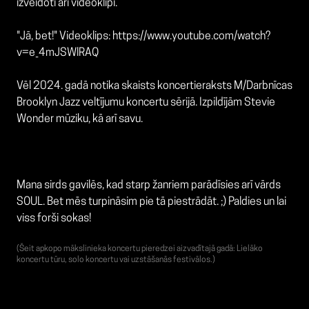
izveidoti arī videoklipi.
"Jā, bet!" Videoklips:
https://www.youtube.com/watch?
v=e_4mJSWlRAQ
Vēl 2024. gadā notika skaists koncertieraksts M/Darbnīcas
Brooklyn Jazz veltījumu koncertu sērijā. Izpildījām Stevie
Wonder mūziku, kā arī savu.
Mana sirds gavilēs, kad starp žanriem parādīsies arī vārds
SOUL. Bet mēs turpināsim pie tā piestrādāt. ;) Paldies un lai
viss forši sokas!
(Šeit apkopo mākslinieka koncertu pieredzei aizvadītajā gadā: Lielāko
koncertu tūru, solo koncertu vai uzstāšanās festivālos.)