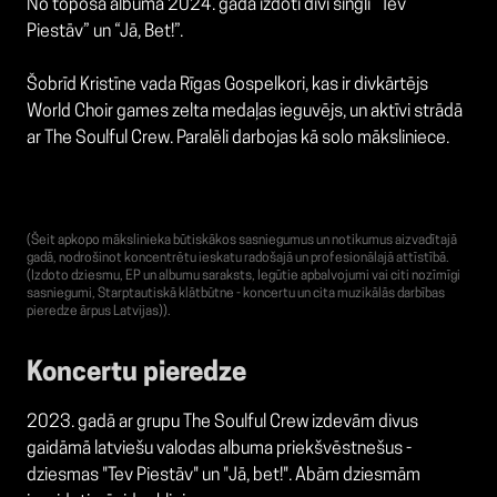
No topošā albuma 2024. gadā izdoti divi singli “Tev
Piestāv” un “Jā, Bet!”.
Šobrīd Kristīne vada Rīgas Gospelkori, kas ir divkārtējs
World Choir games zelta medaļas ieguvējs, un aktīvi strādā
ar The Soulful Crew. Paralēli darbojas kā solo māksliniece.
(Šeit apkopo mākslinieka būtiskākos sasniegumus un notikumus aizvadītajā
gadā, nodrošinot koncentrētu ieskatu radošajā un profesionālajā attīstībā.
(Izdoto dziesmu, EP un albumu saraksts, Iegūtie apbalvojumi vai citi nozīmīgi
sasniegumi, Starptautiskā klātbūtne - koncertu un cita muzikālās darbības
pieredze ārpus Latvijas)).
Koncertu pieredze
2023. gadā ar grupu The Soulful Crew izdevām divus
gaidāmā latviešu valodas albuma priekšvēstnešus -
dziesmas "Tev Piestāv" un "Jā, bet!". Abām dziesmām