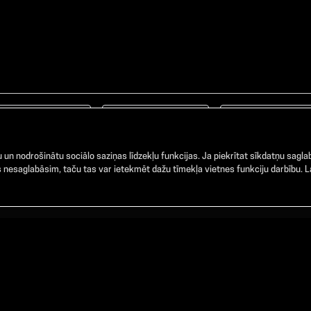
Facebook
TikTok
Instagram
un nodrošinātu sociālo saziņas līdzekļu funkcijas. Ja piekrītat sīkdatņu saglab
nesaglabāsim, taču tas var ietekmēt dažu tīmekļa vietnes funkciju darbību. La