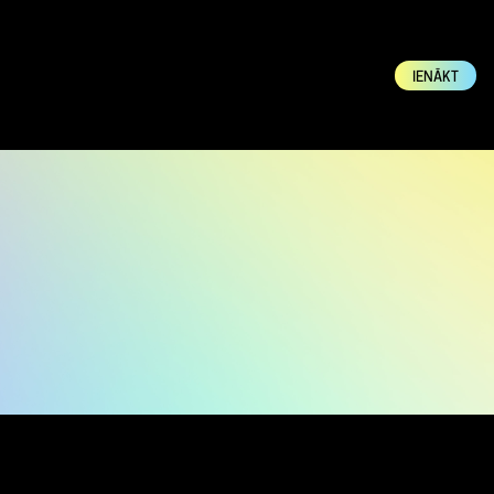
IENĀKT