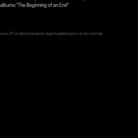
-albumu "The Beginning of an End"
smu, EP un albumu saraksts, Iegūtie apbalvojumi vai citi nozīmīgi