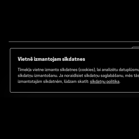
Vietnē izmantojam sīkdatnes
Tīmekļa vietne izmanto sīkdatnes (cookies), lai analizētu datuplūsmu 
sīkdatņu izmantošanu. Ja noraidīsiet sīkdatņu saglabāšanu, mēs tās 
izmantotajām sīkdatnēm, lūdzam skatīt:
sīkdatņu politika
.
©
2026
GAMMA. Visas tiesības aizsargātas.