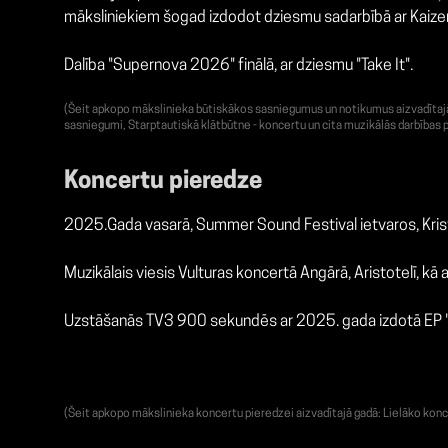
māksliniekiem šogad izdodot dziesmu sadarbībā ar Kaizer
Dalība "Supernova 2026" finālā, ar dziesmu "Take It".
(Šeit apkopo mākslinieka būtiskākos sasniegumus un notikumus aizvadītajā g
sasniegumi, Starptautiskā klātbūtne - koncertu un cita muzikālās darbības p
Koncertu pieredze
2025.Gada vasarā, Summer Sound Festival ietvaros, Kris
Muzikālais viesis Vulturas koncertā Angārā, Aristotelī, k
Uzstāšanās TV3 900 sekundēs ar 2025. gada izdotā EP "
(Šeit apkopo mākslinieka koncertu pieredzei aizvadītajā gadā: Lielāko konc