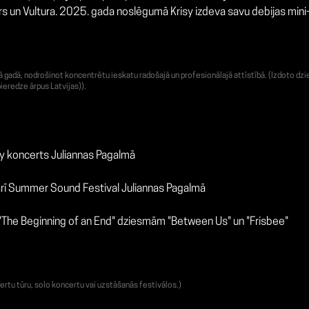
s un Vultura. 2025. gada noslēgumā Krisy izdeva savu debijas mini
adā, nodrošinot koncentrētu ieskatu radošajā un profesionālajā attīstībā. (Izdoto dzie
ieredze ārpus Latvijas)).
y koncerts Juliannas Pagalmā
ā arī Summer Sound Festival Juliannas Pagalmā
The Beginning of an End" dziesmām "Between Us" un "Frisbee"
ertu tūru, solo koncertu vai uzstāšanās festivālos.)