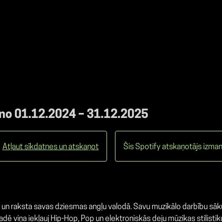
 no 01.12.2024 – 31.12.2025
Atļaut sīkdatnes un atskaņot
Šis Spotify atskaņotājs izman
ucē un raksta savas dziesmas angļu valodā. Savu muzikālo darbību sāk
radē viņa iekļauj Hip-Hop, Pop un elektroniskās deju mūzikas stilisti