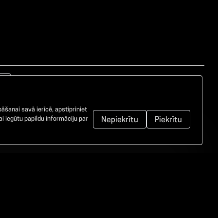
āšanai savā ierīcē, apstipriniet
i iegūtu papildu informāciju par
Nepiekrītu
Piekrītu