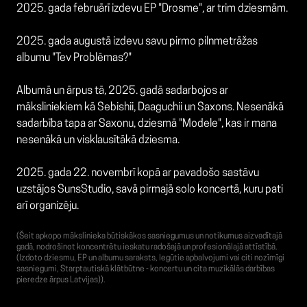
2025. gada februārī izdevu EP "Drosme", ar trim dziesmām.
2025. gada augustā izdevu savu pirmo pilnmetrāžas
albumu "Tev Problēmas?"
Albumā un ārpus tā, 2025. gadā sadarbojos ar
māksliniekiem kā Sebishii, Daaguchii un Saxons. Nesenākā
sadarbība tapa ar Saxonu, dziesmā "Modele", kas ir mana
nesenākā un visklausītākā dziesma.
2025. gada 22. novembrī kopā ar pavadošo sastāvu
uzstājos SunsStudio, savā pirmajā solo koncertā, kuru pati
arī organizēju.
(Šeit apkopo mākslinieka būtiskākos sasniegumus un notikumus aizvadītajā
gadā, nodrošinot koncentrētu ieskatu radošajā un profesionālajā attīstībā.
(Izdoto dziesmu, EP un albumu saraksts, Iegūtie apbalvojumi vai citi nozīmīgi
sasniegumi, Starptautiskā klātbūtne - koncertu un cita muzikālās darbības
pieredze ārpus Latvijas)).