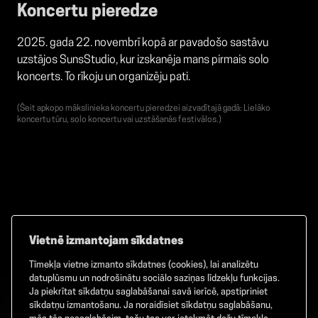
Koncertu pieredze
2025. gada 22. novembrī kopā ar pavadošo sastāvu
uzstājos SunsStudio, kur izskanēja mans pirmais solo
koncerts. To rīkoju un organizēju pati.
(Šeit apkopo mākslinieka koncertu pieredzei aizvadītajā gadā: Lielāko
koncertu tūru, solo koncertu vai uzstāšanās festivālos.)
Vietnē izmantojam sīkdatnes
Tīmekļa vietne izmanto sīkdatnes (cookies), lai analizētu
Facebook
TikTok
Instagram
datuplūsmu un nodrošinātu sociālo saziņas līdzekļu funkcijas.
Ja piekrītat sīkdatņu saglabāšanai savā ierīcē, apstipriniet
sīkdatņu izmantošanu. Ja noraidīsiet sīkdatņu saglabāšanu,