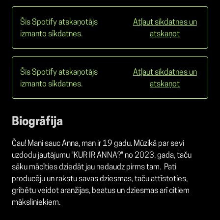
Šis Spotify atskaņotājs
Atļaut sīkdatnes un
izmanto sīkdatnes.
atskaņot
Šis Spotify atskaņotājs
Atļaut sīkdatnes un
izmanto sīkdatnes.
atskaņot
Biogrāfija
Čau! Mani sauc Anna, man ir 19 gadu. Mūzikā par sevi
uzdodu jautājumu "KUR IR ANNA?" no 2023. gada, taču
sāku mācīties dziedāt jau nedaudz pirms tam. Pati
producēju un rakstu savas dziesmas, taču attīstoties,
gribētu veidot aranžijas, beatus un dziesmas arī citiem
māksliniekiem.