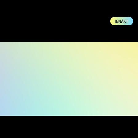
IENĀKT