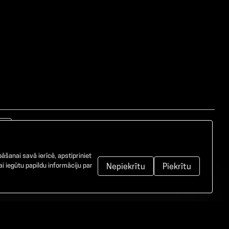
āšanai savā ierīcē, apstipriniet
i iegūtu papildu informāciju par
Nepiekrītu
Piekrītu