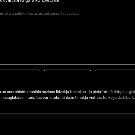
s kvartāla Angāra koncertzālē.
ertu tūru, solo koncertu vai uzstāšanās festivālos.)
Facebook
TikTok
Instagram
un nodrošinātu sociālo saziņas līdzekļu funkcijas. Ja piekrītat sīkdatņu saglab
nesaglabāsim, taču tas var ietekmēt dažu tīmekļa vietnes funkciju darbību. La