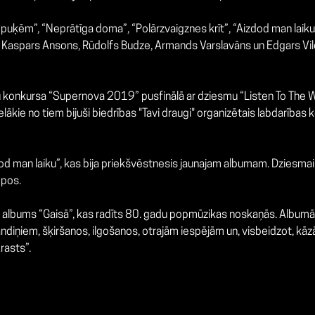
uri puķēm”, “Neprātīga doma”
,
“Polārzvaigznes krīt”
, “Aizdod man laiku”
kā Kaspars Ansons
, Rūdolfs Budze, Armands Varslavāns un Edgars Vilcān
 konkursa “Supernova 2019” pusfinālā ar dziesmu “Listen To The Way 
elākie no tiem bijuši biedrības "Tavi draugi" organizētais labdarības
 laiku”, kas bija priekšvēstnesis jaunajam albumam. Dziesmai tapa
opos.
bums “Gaisā”, kas radīts 80. gadu popmūzikas noskaņās. Albumā i
andiņiem, šķiršanos, ilgošanos, otrajām iespējām un, visbeidzot, k
rasts”.