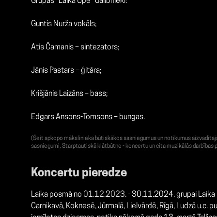
Grupas “Laika Upe” dalībnieki:
Guntis Nurža vokāls;
Atis Čamanis – sintezators;
Jānis Pastars – ģitāra;
Krišjānis Laizāns – bass;
Edgars Ansons-Tomsons – bungas.
(Šeit apkopo mākslinieka būtiskākos sasniegumus un notikumus aizvadītajā g
sasniegumi, Starptautiskā klātbūtne - koncertu un cita muzikālās darbības p
Koncertu pieredze
Laika posmā no 01.12.2023. - 30.11.2024. grupai Laika Up
Carnikavā, Koknesē, Jūrmalā, Lielvārdē, Rīgā, Ludzā u.c. 