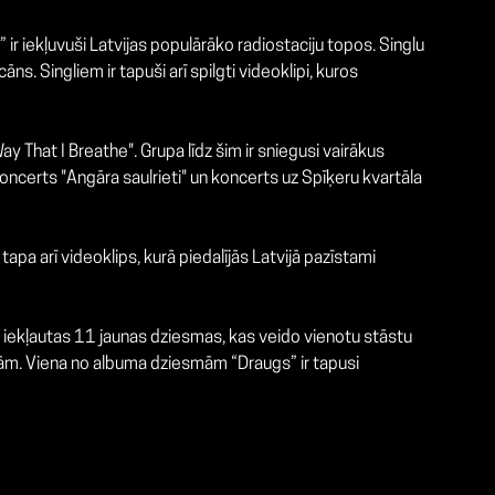
 ir
iekļuvuši Latvijas populārāko radiostaciju topos.
Singlu
s. Singliem ir tapuši arī spilgti videoklipi, kuros
That I Breathe". Grupa līdz šim ir sniegusi vairākus
 koncerts "Angāra saulrieti" un koncerts uz Spīķeru kvartāla
 arī videoklips, kurā piedalījās Latvijā pazīstami
ekļautas 11 jaunas dziesmas, kas veido vienotu stāstu
āzām. Viena no albuma dziesmām “Draugs” ir tapusi