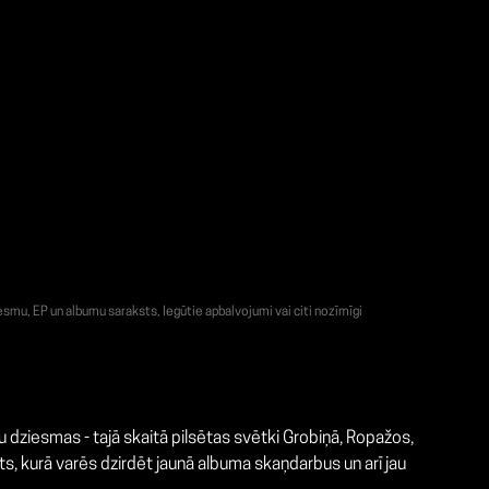
smu, EP un albumu saraksts, Iegūtie apbalvojumi vai citi nozīmīgi
dziesmas - tajā skaitā pilsētas svētki Grobiņā, Ropažos,
s, kurā varēs dzirdēt jaunā albuma skaņdarbus un arī jau