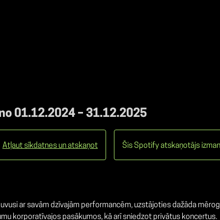
 no 01.12.2024 – 31.12.2025
Atļaut sīkdatnes un atskaņot
Šis Spotify atskaņotājs izman
eguvusi ar savām dzīvajām performancēm, uzstājoties dažāda mēroga
mu korporatīvajos pasākumos, kā arī sniedzot privātus koncertus.