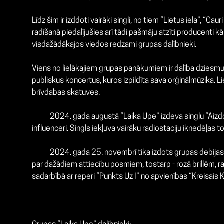
Līdz šim ir izddoti vairāki singli, no tiem
“Lietus iela”, “Ca
radīšanā piedalījušies arī tādi pašmāju atzīti producenti 
visdažādākajos viedos redzami grupas dalībnieki.
Viens no lielākajiem grupas panākumiem ir dalība dziesmu
publiskus koncertus, kuros izpildīta sava orģinālmūzika. Li
brīvdabas skatuves.
2024. gada augustā “Laika Upe” izdeva singlu “Aizdod man
influenceri. Singls iekļuva vairāku radiostaciju iknedēļas t
2024. gada 25. novembrī tika izdots grupas debijas al
par dažādiem attiecību posmiem, tostarp - rozā brillēm, r
sadarbībā ar reperi “Punkts Uz I” no apvienības “Kreisais K