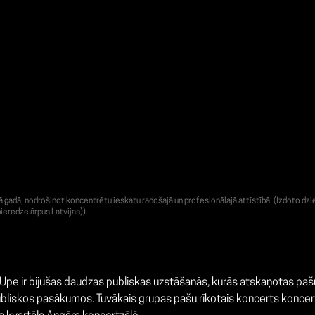
adā, nodrošinot koncentrētu ieskatu radošajā un profesionālajā attīstībā. (Izdoto dzie
ieredze ārpus Latvijas)).
e ir bijušas daudzas publiskas uzstāšanās, kurās atskaņotas pašu 
publiskos pasākumos. Tuvākais g
rupas pašu rīkotais koncerts koncert