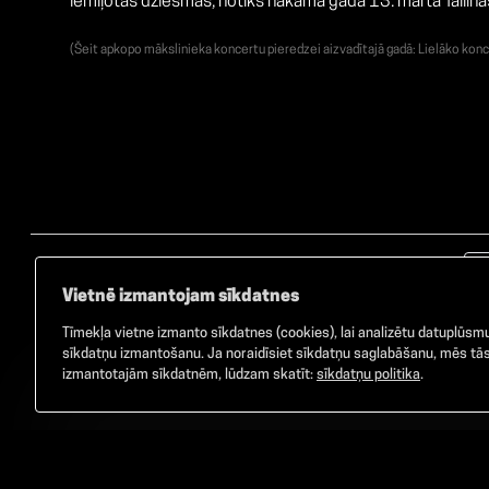
iemīļotas dziesmas, notiks nākamā gada 13. martā Tallina
(Šeit apkopo mākslinieka koncertu pieredzei aizvadītajā gadā: Lielāko konc
Vietnē izmantojam sīkdatnes
Tīmekļa vietne izmanto sīkdatnes (cookies), lai analizētu datuplūsmu 
sīkdatņu izmantošanu. Ja noraidīsiet sīkdatņu saglabāšanu, mēs tās 
izmantotajām sīkdatnēm, lūdzam skatīt:
sīkdatņu politika
.
©
2026
GAMMA. Visas tiesības aizsargātas.