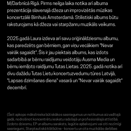
M/Darbnīcā Rīgā. Pirms neilga laika notika arī albuma
prezentācija slavenajā džeza un improvizētās mūzikas
koncertzālē Bimhuis Amsterdamā. Stilistiski albums būtu
raksturojams kā džeza vai starpžanru muzikāls veikums.
2025.gadā Laura izdeva arī savu oriģināldziesmu albumu,
kas paredzēts gan bērniem, gan viņu vecākiem "Nevar
vairāk sagaidīt". Šis ir jau piektais albums, kas izdots
sadarbībā ar bērnu raidījumu veidotāju Ausma Media un
bērnu iemīļoto raidījumu Tutas Lietas. 2025. gadā notika arī
divu dažādu Tutas Lietu koncertuzvedumu tūres Latvijā,
"Lapsas dzimšanas diena" vasarā un "Nevar vairāk sagaidīt"
decembrī.
(Šeit apkopo mākslinieka būtiskākos sasniegumus un notikumus aizvadītajā
gadā, nodrošinot koncentrētu ieskatu radošajā un profesionālajā attīstībā.
(Izdoto dziesmu, EP un albumu saraksts, Iegūtie apbalvojumi vai citi nozīmīgi
sasniegumi, Starptautiskā klātbūtne - koncertu un cita muzikālās darbības