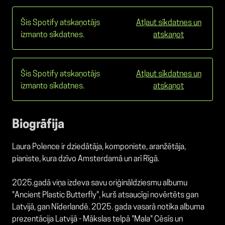
Šis Spotify atskaņotājs
Atļaut sīkdatnes un
izmanto sīkdatnes.
atskaņot
Šis Spotify atskaņotājs
Atļaut sīkdatnes un
izmanto sīkdatnes.
atskaņot
Biogrāfija
Laura Polence ir dziedātāja, komponiste, aranžētāja,
pianiste, kura dzīvo Amsterdamā un arī Rīgā.
2025.gadā viņa izdeva savu oriģināldziesmu albumu
"Ancient Plastic Butterfly", kurš atsaucīgi novērtēts gan
Latvijā, gan Nīderlandē. 2025. gada vasarā notika albuma
prezentācija Latvijā - Mākslas telpā "Mala" Cēsīs un