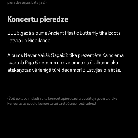
pieredze ārpus Latvijas)).
Koncertu pieredze
2025.gadā albums Ancient Plastic Butterfly tika izdots
Latvijā un Nīderlandē.
Albums Nevar Vairāk Sagaidīt tika prezentēts Kalnciema
kvartālā Rīgā 6.decemrī un dziesmas no šī albuma tika
atskaņotas vērienīgā tūrē decembrī 8 Latvijas pilsētās.
(Šeit apkopo mākslinieka koncertu pieredzei aizvadītajā gadā: Lielāko
koncertu tūru, solo koncertu vai uzstāšanās festivālos.)