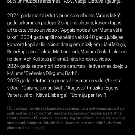
būts un muzicēts ārzemēs - ASV, Vācijā, Lietuvā, Igaunijā.
2024. gada martā izdots jauns solo albums "Ārpus laika" ,
gada sākumā arī pēdējie 2 singli no albuma, kuriem tapuši
arī teksta video un video : "Apgaismoties" un "Mums vēl ir
laiks" . 2024.gada aprīlī nospēlēti vairāki 40 gadu jubilejas
koncerti kopā ar lieliskiem draugiem mūziķiem : Jāni Miltiņu,
Reini Briģi, Jāni Olekšu, Mārtiņu Lindi, Madaru Orolu. Lielākais
no tiem VEF Kultūras pilī iemūžināts koncerta video.
2024.gada septembrī izdots ceturtais - iedvesmas dzejoļu
krājums "Dvēseles Dārgumu Darbi" .
2025.gadā izdotas trīs jaunas dziesmas un video/teksta
video - "Gaisma tumsu šķeļ" , "Augusts" (mūzika : Egons
Valters, vārdi : Klāvs Elsbergs) , "Domāju par Tevi"!
(Šeit apkopo mākslinieka būtiskākos sasniegumus un notikumus aizvadītajā
gadā, nodrošinot koncentrētu ieskatu radošajā un profesionālajā attīstībā.
(Izdoto dziesmu, EP un albumu saraksts, Iegūtie apbalvojumi vai citi nozīmīgi
sasniegumi, Starptautiskā klātbūtne - koncertu un cita muzikālās darbības
pieredze ārpus Latvijas)).