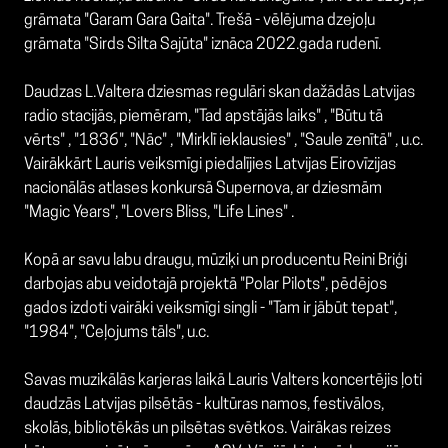
grāmata "Garam Gara Gaita". Trešā - vēlējuma dzejoļu
grāmata "Sirds Silta Sajūta" iznāca 2022.gada rudenī.
Daudzas L.Valtera dziesmas regulāri skan dažādās Latvijas
radio stacijās, piemēram, "Tad apstājās laiks" , "Būtu tā
vērts" , "1836", "Nāc" , "Mirklī ieklausies" , "Saule zenītā" , u.c.
Vairākkārt Lauris veiksmīgi piedalījies Latvijas Eirovīzijas
nacionālās atlases konkursā Supernova, ar dziesmām
"Magic Years", "Lovers Bliss, "Life Lines" .
Kopā ar savu labu draugu, mūziķi un producentu Reini Briģi
darbojas abu veidotajā projektā "Polar Pilots", pēdējos
gados izdoti vairāki veiksmīgi singli - "Tam ir jābūt tepat",
"1984", "Ceļojums tāls", u.c.
Savas muzikālās karjeras laikā Lauris Valters koncertējis ļoti
daudzās Latvijas pilsētās - kultūras namos, festivālos,
skolās, bibliotēkās un pilsētas svētkos. Vairākas reizes