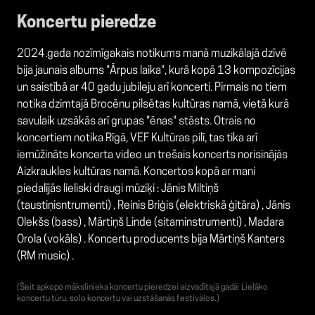
Koncertu pieredze
2024.gada nozīmīgakais notikums manā muzikālajā dzīvē
bija jaunais albums "Ārpus laika", kurā kopā 13 kompozīcijas
un saistībā ar 40 gadu jubileju arī koncerti. Pirmais no tiem
notika dzimtajā Brocēnu pilsētas kultūras namā, vietā kurā
savulaik uzsākās arī grupas "ēnas" stāsts. Otrais no
koncertiem notika Rīgā, VEF Kultūras pilī, tas tika arī
iemūžināts koncerta video un trešais koncerts norisinājās
Aizkraukles kultūras namā. Koncertos kopā ar mani
piedalījās lieliski draugi mūziķi : Jānis Miltiņš
(taustiņisntrumenti) , Reinis Briģis (elektriskā ģitāra) , Jānis
Olekšs (bass) , Mārtiņš Linde (sitaminstrumenti) , Madara
Orola (vokāls) . Koncertu producents bija Mārtiņš Kanters
(RM music) .
(Šeit apkopo mākslinieka koncertu pieredzei aizvadītajā gadā: Lielāko
koncertu tūru, solo koncertu vai uzstāšanās festivālos.)