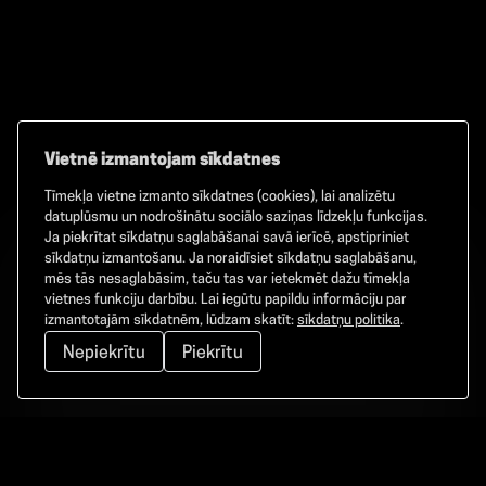
Vietnē izmantojam sīkdatnes
Tīmekļa vietne izmanto sīkdatnes (cookies), lai analizētu
Facebook
TikTok
Instagram
datuplūsmu un nodrošinātu sociālo saziņas līdzekļu funkcijas.
Ja piekrītat sīkdatņu saglabāšanai savā ierīcē, apstipriniet
sīkdatņu izmantošanu. Ja noraidīsiet sīkdatņu saglabāšanu,
mēs tās nesaglabāsim, taču tas var ietekmēt dažu tīmekļa
vietnes funkciju darbību. Lai iegūtu papildu informāciju par
©
2026
GAMMA. Visas tiesības aizsargātas.
izmantotajām sīkdatnēm, lūdzam skatīt:
sīkdatņu politika
.
Nepiekrītu
Piekrītu