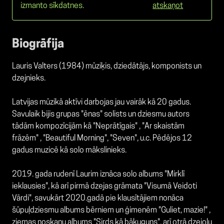
izmanto sīkdatnes.
atskaņot
Biogrāfija
Lauris Valters (1984) mūziķis, dziedātājs, komponists un
dzejnieks.
Latvijas mūzikā aktīvi darbojas jau vairāk kā 20 gadus.
Savulaik bijis grupas "ēnas" solists un dziesmu autors
tādām kompozīcijām kā "Neprātīgais" , "Ar skaistām
frāzēm" , "Beautiful Morning", "Seven", u.c. Pēdējos 12
gadus muzicē kā solo mākslinieks.
2019. gada rudenī Laurim iznāca solo albums "Mirklī
ieklausies", kā arī pirmā dzejas grāmata "Visumā Veidoti
Vārdi", savukārt 2020.gadā pie klausītājiem nonāca
šūpuļdziesmu albums bērniem un ģimenēm "Guliet, mazie!" ,
ziemas noskaņu albums "Sirds kā bākuguns", arī otrā dzejoļu