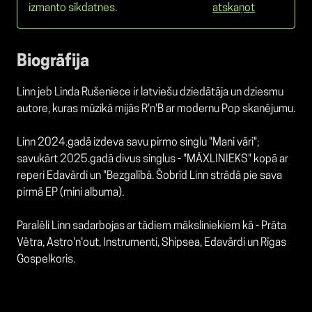
izmanto sīkdatnes.
atskaņot
Biogrāfija
Linn jeb Linda Rušeniece ir latviešu dziedātāja un dziesmu
autore, kuras mūzikā mijās R'n'B ar modernu Pop skanējumu.
Linn 2024.gadā izdeva savu pirmo singlu "Mani vāri";
savukārt 2025.gadā divus singlus - "MĀXLINIEKS" kopā ar
reperi Edavārdi un "Bezgalībā. Šobrīd Linn strādā pie sava
pirmā EP (mini albuma).
Paralēli Linn sadarbojas ar tādiem māksliniekiem kā - Prāta
Vētra, Astro'n'out, Instrumenti, Shipsea, Edavārdi un Rīgas
Gospelkoris.