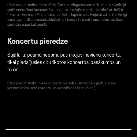
(Šeit apkopo mākslinieka būtiskākos sasniegumus un notikumus aizvadītajā
gadā, nodrošinot koncentrētu ieskatu radošajā un profesionālajā attīstībā.
(Izdoto dziesmu, EP un albumu saraksts, Iegūtie apbalvojumi vai citi nozīmīgi
sasniegumi, Starptautiskā klātbūtne - koncertu un cita muzikālās darbības
pieredze ārpus Latvijas)).
Koncertu pieredze
Šajā laika posmā neesmu pati rīkojusi nevienu koncertu,
tikai piedalījusies citu rīkotos koncertos, pasākumos un
tūrēs.
(Šeit apkopo mākslinieka koncertu pieredzei aizvadītajā gadā: Lielāko
koncertu tūru, solo koncertu vai uzstāšanās festivālos.)