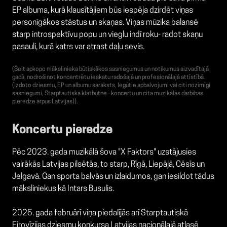
EP albuma, kurā klausītājiem būs iespēja dzirdēt viņas
personīgākos stāstus un skaņas. Viņas mūzika balansē
starp introspektīvu popu un vieglu indī roku- radot skaņu
pasauli, kurā katrs var atrast daļu sevis.
(Šeit apkopo mākslinieka būtiskākos sasniegumus un notikumus aizvadītajā
gadā, nodrošinot koncentrētu ieskatu radošajā un profesionālajā attīstībā.
(Izdoto dziesmu, EP un albumu saraksts, Iegūtie apbalvojumi vai citi nozīmīgi
sasniegumi, Starptautiskā klātbūtne - koncertu un cita muzikālās darbības
pieredze ārpus Latvijas)).
Koncertu pieredze
Pēc 2023. gada muzikālā šova "X Faktors" uzstājusies
vairākās Latvijas pilsētās, to starp, Rīgā, Liepājā, Cēsīs un
Jelgavā. Gan sporta balvās un izlaidumos, gan iesildot tādus
māksliniekus kā Intars Busulis.
2025. gada februārī viņa piedalījās arī Starptautiskā
Eirovīzijas dziesmu konkursa Latvijas nacionālajā atlasē