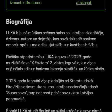
izmanto sīkdatnes.
atskaņot
Biogrāfija
LUKA ir jaunā mūzikas scēnas balss no Latvijas- dziedātāja,
dziesmu autore un dejotāja, kas savā daiļradē apvieno
emociju spēku, melodisku juteklību un kustibas brīvību.
Plašāku atpazīstamību LUKA ieguva kā 2023. gada
muzikālā šova "X Faktors" 2. vietas ieguvēja, kur viņas
oriğinālais stils un harizma iekaroja skatītāju un žūrijas sirdis.
2025. gada februārī viņa piedalījās arī Starptautiskā
Eirovīzijas dziesmu konkursa Latvijas nacionālajā atlasē
"Supernova", turpinot nostiprināt savu vietu Latvijas
popmuzikā.
Šobrīd LUKA studē Berlīnē un aktīvi strādā pie sava pirmā