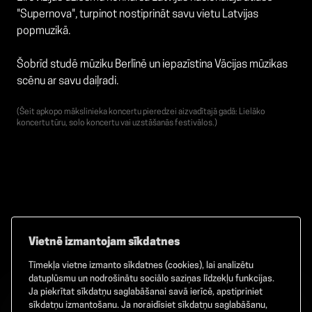
"Supernova", turpinot nostiprināt savu vietu Latvijas
popmuzikā.
Šobrīd studē mūziku Berlīnē un iepazīstina Vācijas mūzikas
scēnu ar savu daiļradi.
(Šeit apkopo mākslinieka koncertu pieredzei aizvadītajā gadā: Lielāko
koncertu tūru, solo koncertu vai uzstāšanās festivālos.)
Vietnē izmantojam sīkdatnes
Tīmekļa vietne izmanto sīkdatnes (cookies), lai analizētu
Facebook
TikTok
Instagram
datuplūsmu un nodrošinātu sociālo saziņas līdzekļu funkcijas.
Ja piekrītat sīkdatņu saglabāšanai savā ierīcē, apstipriniet
sīkdatņu izmantošanu. Ja noraidīsiet sīkdatņu saglabāšanu,