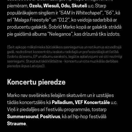
piemēram,
Ozolu, Wiesuli, Odu, Skuteli
u.c. Starp
populārākajiem singliem ir
“5AM In Whitechapel”
,
“56”
, kā
arī
“Malaga Freestyle”
un
“D12”
, ko veidoja sadarbībā ar
producentu galaktik. Šobrīd Marko kopā ar galaktik strādā
pie gaidāmā albuma “Nelegance”, kas drīzumā tiks izdots.
(Šeit apkopo mākslinieka būtiskākos sasniegumus un notikumus aizvadītajā
gadā, nodrošinot koncentrētu ieskatu radošajā un profesionālajā attīstībā.
(Izdoto dziesmu, EP un albumu saraksts, Iegūtie apbalvojumi vai citi nozīmīgi
sasniegumi, Starptautiskā klātbūtne - koncertu un cita muzikālās darbības
pieredze ārpus Latvijas)).
Koncertu pieredze
Marko nav svešinieks lielajām skatuvēm un ir uzstājies
tādās koncertzālēs kā
Palladium, VEF Koncertzāle
u.c.
Viņš ir piedalījies arī festivālu programmās, tostarp
Summersound
,
Positivus
, kā arī hip‑hop festivālā
Straume
.