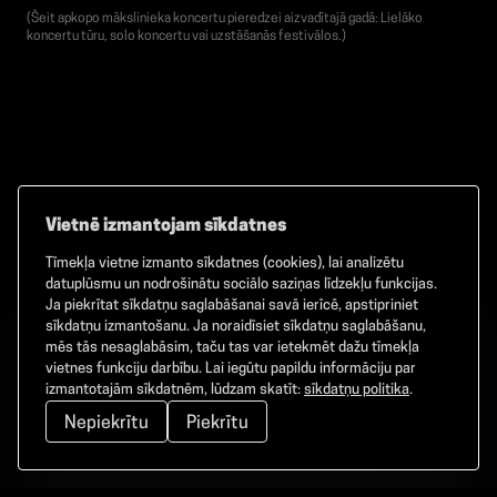
(Šeit apkopo mākslinieka koncertu pieredzei aizvadītajā gadā: Lielāko
koncertu tūru, solo koncertu vai uzstāšanās festivālos.)
Vietnē izmantojam sīkdatnes
Tīmekļa vietne izmanto sīkdatnes (cookies), lai analizētu
Facebook
TikTok
Instagram
datuplūsmu un nodrošinātu sociālo saziņas līdzekļu funkcijas.
Ja piekrītat sīkdatņu saglabāšanai savā ierīcē, apstipriniet
sīkdatņu izmantošanu. Ja noraidīsiet sīkdatņu saglabāšanu,
mēs tās nesaglabāsim, taču tas var ietekmēt dažu tīmekļa
vietnes funkciju darbību. Lai iegūtu papildu informāciju par
©
2026
GAMMA. Visas tiesības aizsargātas.
izmantotajām sīkdatnēm, lūdzam skatīt:
sīkdatņu politika
.
Nepiekrītu
Piekrītu