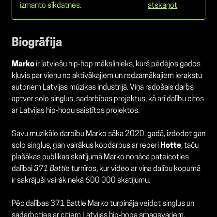
izmanto sīkdatnes.
atskaņot
Biogrāfija
Marko
ir latviešu hip‑hop mākslinieks, kurš pēdējos gados
kļuvis par vienu no aktīvākajiem un redzamākajiem ierakstu
autoriem Latvijas mūzikas industrijā. Viņa radošais darbs
aptver solo singlus, sadarbības projektus, kā arī dalību citos
ar Latvijas hip‑hopu saistītos projektos.
Savu muzikālo darbību Marko sāka 2020. gadā, izdodot gan
solo singlus, gan vairākus kopdarbus ar reperi
Hotte
, taču
plašākas publikas skatījumā Marko nonāca pateicoties
dalībai
371 Battle
turnīros, kur video ar viņa dalību kopumā
ir sakrājuši vairāk nekā 600 000 skatījumu.
Pēc dalības 371 Battle Marko turpināja veidot singlus un
sadarboties ar citiem Latvijas hip‑hopa smagsvariem,