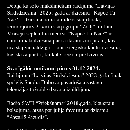
Debija kā solo māksliniekam raidījumā “Latvijas
Sirdsdziesma” 2025. gadā ar dziesmu “Kāpēc Tu
Nāc?”. Dziesma nonāca rudens starpfinālā,
ierindojoties 2. vietā starp grupu “Zeļļi” un Jāni
Moiseju septembra mēnesī. “Kāpēc Tu Nāc?” ir
emocionāla dziesma par satikšanos un jūtām, kas
neatstāj vienaldzīgu. Tā ir enerģiska kantrī dziesma,
kas stāsta par to, ko katrs reizi ir piedzīvojis.
Svarīgākie notikumi pirms 01.12.2024:
Raidījuma “Latvijas Sirdsdziesma” 2023.gada finālā
spēlējis Sandra Dubova pavadošajā sastāvā
televīzijas tiešraidē dzīvajā izpildījumā.
Radio SWH “Priekšnams” 2018.gadā, klausītāju
balsojumā, atzīts par jūlija favorītu ar dziesmu
“Pasaulē Pazudis”.