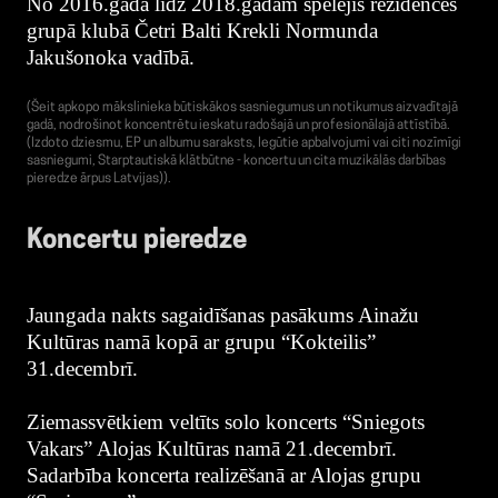
No 2016.gada līdz 2018.gadam spēlējis rezidences
grupā klubā Četri Balti Krekli Normunda
Jakušonoka vadībā.
(Šeit apkopo mākslinieka būtiskākos sasniegumus un notikumus aizvadītajā
gadā, nodrošinot koncentrētu ieskatu radošajā un profesionālajā attīstībā.
(Izdoto dziesmu, EP un albumu saraksts, Iegūtie apbalvojumi vai citi nozīmīgi
sasniegumi, Starptautiskā klātbūtne - koncertu un cita muzikālās darbības
pieredze ārpus Latvijas)).
Koncertu pieredze
Jaungada nakts sagaidīšanas pasākums Ainažu
Kultūras namā kopā ar grupu “Kokteilis”
31.decembrī.
Ziemassvētkiem veltīts solo koncerts “Sniegots
Vakars” Alojas Kultūras namā 21.decembrī.
Sadarbība koncerta realizēšanā ar Alojas grupu