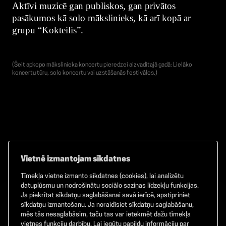
Aktīvi muzicē gan publiskos, gan privātos
pasākumos kā solo mākslinieks, kā arī kopā ar
grupu “Kokteilis”.
(Šeit apkopo mākslinieka koncertu pieredzei aizvadītajā gadā: Lielāko
koncertu tūru, solo koncertu vai uzstāšanās festivālos.)
Vietnē izmantojam sīkdatnes
Tīmekļa vietne izmanto sīkdatnes (cookies), lai analizētu
Facebook
TikTok
Instagram
datuplūsmu un nodrošinātu sociālo saziņas līdzekļu funkcijas.
Ja piekrītat sīkdatņu saglabāšanai savā ierīcē, apstipriniet
sīkdatņu izmantošanu. Ja noraidīsiet sīkdatņu saglabāšanu,
mēs tās nesaglabāsim, taču tas var ietekmēt dažu tīmekļa
vietnes funkciju darbību. Lai iegūtu papildu informāciju par