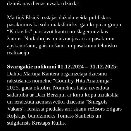
dzimšanas dienas uzsāka dziedāt.
Mārtiņš Elsiņš uzstājas dažāda veida publiskos
pasākumos kā solo mākslinieks, gan kopā ar grupu
“Kokteilis” pārstāvot kantrī un šlāgermūzikas
žanrus. Nodarbojas un aizraujas arī ar pasākumu
apskaņošanu, gaismošanu un pasākumu tehnisko
realizāciju.
Svarīgākie notikumi 01.12.2024 – 31.12.2025:
Dalība Mārtiņa Kantera organizētajā dziesmu
rakstīšanas nometnē “Country Hita Anatomija”
2025. gada oktobrī. Nometnes laikā izveidota
sadarbība ar Daci Bērziņu, ar kuru kopā uzrakstīta
un ierakstīta ziemassvētku dziesma “Sniegots
Vakars”. Ierakstā piedalās arī: skaņu režisors Edgars
Roļskijs, bundzinieks Tomass Saulietis un
stīlgitārists Kristaps Rullis.