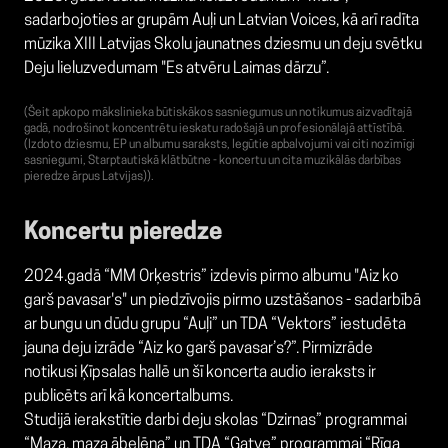
sadarbojoties ar grupām Auļi un Latvian Voices, kā arī radīta
mūzika XIII Latvijas Skolu jaunatnes dziesmu un deju svētku
Deju lieluzvedumam "Es atvēru Laimas dārzu”.
(Šeit apkopo mākslinieka būtiskākos sasniegumus un notikumus aizvadītajā
gadā, nodrošinot koncentrētu ieskatu radošajā un profesionālajā attīstībā.
(Izdoto dziesmu, EP un albumu saraksts, Iegūtie apbalvojumi vai citi nozīmīgi
sasniegumi, Starptautiskā klātbūtne - koncertu un cita muzikālās darbības
pieredze ārpus Latvijas)).
Koncertu pieredze
2024.gadā “MM Orķestris” izdevis pirmo albumu "Aiz ko
garš pavasar's" un piedzīvojis pirmo uzstāšanos - sadarbībā
ar bungu un dūdu grupu “Auļi” un TDA “Vektors” iestudēta
jauna deju izrāde “Aiz ko garš pavasar’s?”. Pirmizrāde
notikusi Ķīpsalas hallē un šī koncerta audio ieraksts ir
publicēts arī kā koncertalbums.
Studijā ierakstītie darbi deju skolas “Dzirnas” programmai
“Maza, maza ābelēna” un TDA “Gatve” programmai “Rīga