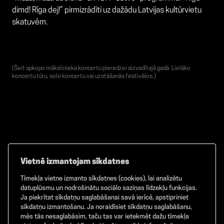
dimd! Rīga dej!” pirmizrādīti uz dažādu Latvijas kultūrvietu
skatuvēm.
(Šeit apkopo mākslinieka koncertu pieredzei aizvadītajā gadā: Lielāko
koncertu tūru, solo koncertu vai uzstāšanās festivālos.)
Vietnē izmantojam sīkdatnes
Tīmekļa vietne izmanto sīkdatnes (cookies), lai analizētu
Facebook
TikTok
Instagram
datuplūsmu un nodrošinātu sociālo saziņas līdzekļu funkcijas.
Ja piekrītat sīkdatņu saglabāšanai savā ierīcē, apstipriniet
sīkdatņu izmantošanu. Ja noraidīsiet sīkdatņu saglabāšanu,
mēs tās nesaglabāsim, taču tas var ietekmēt dažu tīmekļa