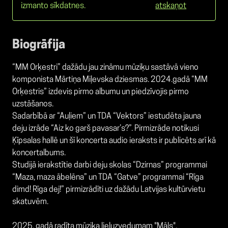
izmanto sīkdatnes.
atskaņot
Biogrāfija
“MM Orķestri” dažādu jau zināmu mūziķu sastāvā vieno
komponista Mārtiņa Miļevska dziesmas. 2024.gadā “MM
Orķestris” izdevis pirmo albumu un piedzīvojis pirmo
uzstāšanos.
Sadarbībā ar “Auļiem” un TDA “Vektors” iestudēta jauna
deju izrāde “Aiz ko garš pavasar’s?”. Pirmizrāde notikusi
Ķīpsalas hallē un šī koncerta audio ieraksts ir publicēts arī kā
koncertalbums.
Studijā ierakstītie darbi deju skolas “Dzirnas” programmai
“Maza, maza ābelēna” un TDA “Gatve” programmai “Rīga
dimd! Rīga dej!” pirmizrādīti uz dažādu Latvijas kultūrvietu
skatuvēm.
2025. gadā radīta mūzika lieluzvedumam "Māls",