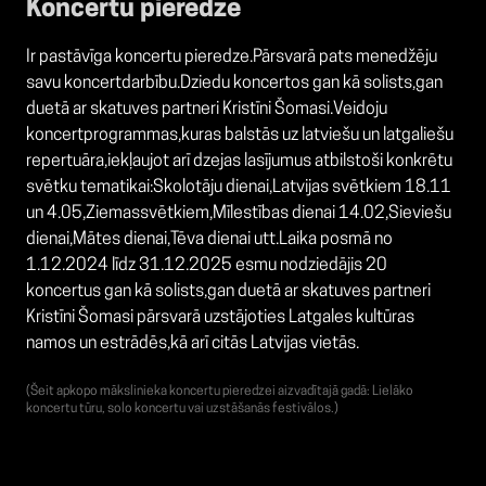
Koncertu pieredze
Ir pastāvīga koncertu pieredze.Pārsvarā pats menedžēju
savu koncertdarbību.Dziedu koncertos gan kā solists,gan
duetā ar skatuves partneri Kristīni Šomasi.Veidoju
koncertprogrammas,kuras balstās uz latviešu un latgaliešu
repertuāra,iekļaujot arī dzejas lasījumus atbilstoši konkrētu
svētku tematikai:Skolotāju dienai,Latvijas svētkiem 18.11
un 4.05,Ziemassvētkiem,Mīlestības dienai 14.02,Sieviešu
dienai,Mātes dienai,Tēva dienai utt.Laika posmā no
1.12.2024 līdz 31.12.2025 esmu nodziedājis 20
koncertus gan kā solists,gan duetā ar skatuves partneri
Kristīni Šomasi pārsvarā uzstājoties Latgales kultūras
namos un estrādēs,kā arī citās Latvijas vietās.
(Šeit apkopo mākslinieka koncertu pieredzei aizvadītajā gadā: Lielāko
koncertu tūru, solo koncertu vai uzstāšanās festivālos.)