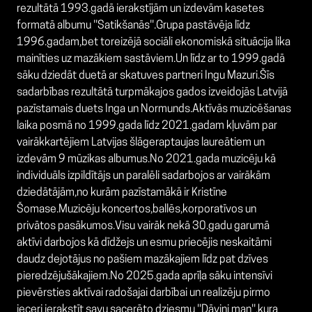
rezultātā 1993.gadā ierakstījām un izdevām kasetes
formatā albumu ''Satikšanās''.Grupa pastāvēja līdz
1996.gadam,bet toreizējā sociāli ekonomiskā situācija lika
mainīties uz mazākiem sastāviem.Un līdz ar to 1999.gadā
sāku dziedāt duetā ar skatuves partneri Ingu Mazuri.Šīs
sadarbības rezultātā turpmākajos gados izveidojās Latvijā
pazīstamais duets Inga un Normunds.Aktīvās muzicēšanas
laika posmā no 1999.gada līdz 2021.gadam kļuvām par
vairākkartējiem Latvijas šlāgeraptaujas laureātiem un
izdevām 9 mūzikas albumus.No 2021.gada muzicēju kā
individuāls izpildītājs un paralēli sadarbojos ar vairākām
dziedātājām,no kurām pazīstamākā ir Kristīne
Šomase.Muzicēju koncertos,ballēs,korporatīvos un
privātos pasākumos.Visu vairāk nekā 30.gadu garumā
aktīvi darbojos kā dīdžejs un esmu priecējis neskaitāmi
daudz dejotājus no pašiem mazākajiem līdz pat dzīves
pieredzējušākajiem.No 2025.gada aprīļa sāku intensīvi
pievērsties aktīvai radošajai darbībai un realizēju pirmo
ieceri ierakstīt savu sacerēto dziesmu ''Dāvini man'',kura