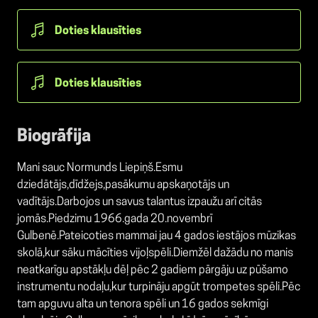
Doties klausīties
Doties klausīties
Biogrāfija
Mani sauc Normunds Liepiņš.Esmu
dziedātājs,dīdžejs,pasākumu apskaņotājs un
vadītājs.Darbojos un savus talantus izpaužu arī citās
jomās.Piedzimu 1966.gada 20.novembrī
Gulbenē.Pateicoties mammai jau 4 gados iestājos mūzikas
skolā,kur sāku mācīties vijoļspēli.Diemžēl dažādu no manis
neatkarīgu apstākļu dēļ pēc 2 gadiem pārgāju uz pūšamo
instrumentu nodaļu,kur turpināju apgūt trompetes spēli.Pēc
tam apguvu alta un tenora spēli un 16 gados sekmīgi