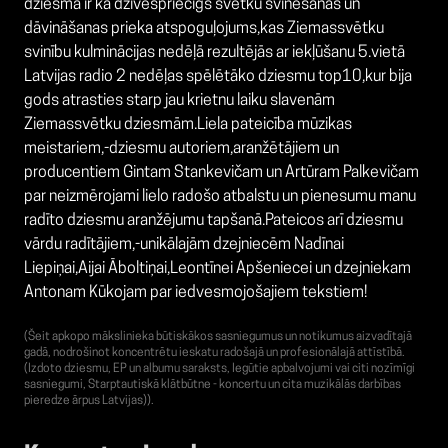
dziesma ir kā dzīvespriecīgs svētku svinēšanas un
dāvināšanas prieka atspoguļojums,kas Ziemassvētku
svinību kulminācijas nedēļā rezultējās ar iekļūšanu 5.vietā
Latvijas radio 2 nedēļas spēlētāko dziesmu top10,kur bija
gods atrasties starp jau krietnu laiku slavenām
Ziemassvētku dziesmām.Liela pateicība mūzikas
meistariem,-dziesmu autoriem,aranžētājiem un
producentiem Gintam Stankevičam un Artūram Palkevičam
par neizmērojami lielo radošo atbalstu un pienesumu manu
radīto dziesmu aranžējumu tapšanā.Pateicos arī dziesmu
vārdu radītājiem,-unikālajām dzejniecēm Nadīnai
Liepiņai,Aijai Āboltiņai,Leontīnei Apšeniecei un dzejniekam
Antonam Kūkojam par iedvesmojošajiem tekstiem!
(Šeit apkopo mākslinieka būtiskākos sasniegumus un notikumus aizvadītajā
gadā, nodrošinot koncentrētu ieskatu radošajā un profesionālajā attīstībā.
(Izdoto dziesmu, EP un albumu saraksts, Iegūtie apbalvojumi vai citi nozīmīgi
sasniegumi, Starptautiskā klātbūtne - koncertu un cita muzikālās darbības
pieredze ārpus Latvijas)).