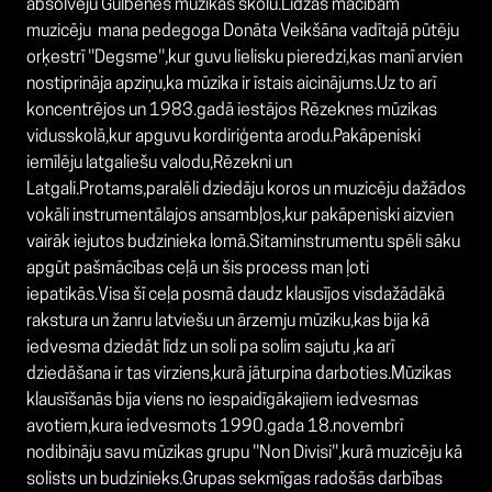
absolvēju Gulbenes mūzikas skolu.Līdzās mācībām
muzicēju mana pedegoga Donāta Veikšāna vadītajā pūtēju
orķestrī ''Degsme'',kur guvu lielisku pieredzi,kas manī arvien
nostiprināja apziņu,ka mūzika ir īstais aicinājums.Uz to arī
koncentrējos un 1983.gadā iestājos Rēzeknes mūzikas
vidusskolā,kur apguvu kordiriģenta arodu.Pakāpeniski
iemīlēju latgaliešu valodu,Rēzekni un
Latgali.Protams,paralēli dziedāju koros un muzicēju dažādos
vokāli instrumentālajos ansambļos,kur pakāpeniski aizvien
vairāk iejutos budzinieka lomā.Sitaminstrumentu spēli sāku
apgūt pašmācības ceļā un šis process man ļoti
iepatikās.Visa šī ceļa posmā daudz klausījos visdažādākā
rakstura un žanru latviešu un ārzemju mūziku,kas bija kā
iedvesma dziedāt līdz un soli pa solim sajutu ,ka arī
dziedāšana ir tas virziens,kurā jāturpina darboties.Mūzikas
klausīšanās bija viens no iespaidīgākajiem iedvesmas
avotiem,kura iedvesmots 1990.gada 18.novembrī
nodibināju savu mūzikas grupu ''Non Divisi'',kurā muzicēju kā
solists un budzinieks.Grupas sekmīgas radošās darbības