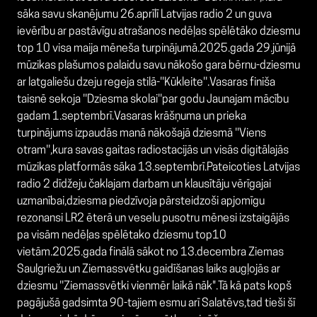
sāka savu skanējumu 26.aprīlī Latvijas radio 2 un guva
ievērību ar pastāvīgu atrašanos nedēļas spēlētāko dziesmu
top 10 visa maija mēneša turpinājumā.2025.gada 29.jūnijā
mūzikas plašumos palaidu savu nākošo gara bērnu-dziesmu
ar latgaliešu dzeju regeja stilā-''Kūkleite''.Vasaras finiša
taisnē sekoja ''Dziesma skolai''par godu Jaunajam mācību
gadam 1.septembrī.Vasaras krāšņuma un prieka
turpinājums izpaudās manā nākošajā dziesmā ''Viens
otram'',kura savas gaitas radiostacijās un visās digitālajās
mūzikas platformās sāka 13.septembrī.Pateicoties Latvijas
radio 2 dīdžeju čaklajam darbam un klausītāju vērīgajai
uzmanībai,dziesma piedzīvoja pārsteidzoši apjomīgu
rezonansi LR2 ēterā un veselu pusotru mēnesi izstaigājās
pa visām nedēļas spēlētako dziesmu top10
vietām.2025.gada finālā sākot no 13.decembra Ziemas
Saulgriežu un Ziemassvētku gaidīšanas laiks augļojās ar
dziesmu ''Ziemassvētki vienmēr laikā nāk".Tā kā pats kopš
pagājušā gadsimta 90-tajiem esmu arī Salatēvs,tad tieši šī