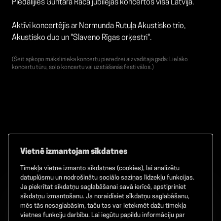
Piedalījies Guntara Rača jubilejas koncertos visā Latvijā.
Aktīvi koncertējis ar Normunda Rutuļa Akustisko trio,
Akustisko duo un "Slaveno Rīgas orķestri".
(Šeit apkopo mākslinieka koncertu pieredzei aizvadītajā gadā: Lielāko
koncertu tūru, solo koncertu vai uzstāšanās festivālos.)
Vietnē izmantojam sīkdatnes
Tīmekļa vietne izmanto sīkdatnes (cookies), lai analizētu
Facebook
TikTok
Instagram
datuplūsmu un nodrošinātu sociālo saziņas līdzekļu funkcijas.
Ja piekrītat sīkdatņu saglabāšanai savā ierīcē, apstipriniet
sīkdatņu izmantošanu. Ja noraidīsiet sīkdatņu saglabāšanu,
mēs tās nesaglabāsim, taču tas var ietekmēt dažu tīmekļa
vietnes funkciju darbību. Lai iegūtu papildu informāciju par