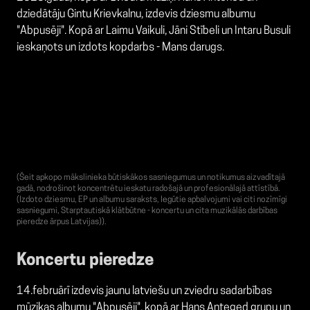
dziedātāju Gintu Krievkalnu, izdevis dziesmu albumu
"Abpusēji". Kopā ar Laimu Vaikuli, Jāni Stībeli un Intaru Busuli
ieskaņots un izdots kopdarbs - Mans darugs.
(Šeit apkopo mākslinieka būtiskākos sasniegumus un notikumus aizvadītajā
gadā, nodrošinot koncentrētu ieskatu radošajā un profesionālajā attīstībā.
(Izdoto dziesmu, EP un albumu saraksts, Iegūtie apbalvojumi vai citi nozīmīgi
sasniegumi, Starptautiskā klātbūtne - koncertu un cita muzikālās darbības
pieredze ārpus Latvijas)).
Koncertu pieredze
14.februārī izdevis jaunu latviešu un zviedru sadarbības
mūzikas albumu "Abpusēji", kopā ar Hans Anteged grupu un