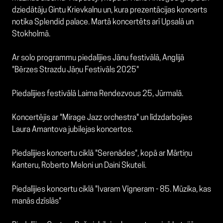
dziedātāju Gintu Krievkalnu un, kura prezentācijas koncerts
notika Splendid palace. Martā koncertēts arī Upsalā un
Stokholmā.
Ar solo programmu piedalījies Jānu festivālā, Anglijā
"Bērzes Strazdu Jāņu Festivāls 2025"
Piedalījies festivālā Laima Rendezvous 25, Jūrmalā.
Koncertējis ar "Mirage Jazz orchestra" un līdzdarbojies
Laura Amantova jubilejas koncertos.
Piedalījies koncertu ciklā "Serenādes", kopā ar Mārtiņu
Kanteru, Roberto Meloni un Daini Skuteli.
Piedalījies koncertu ciklā "Ivaram Vīgneram - 85. Mūzika, kas
manās dzīslās"