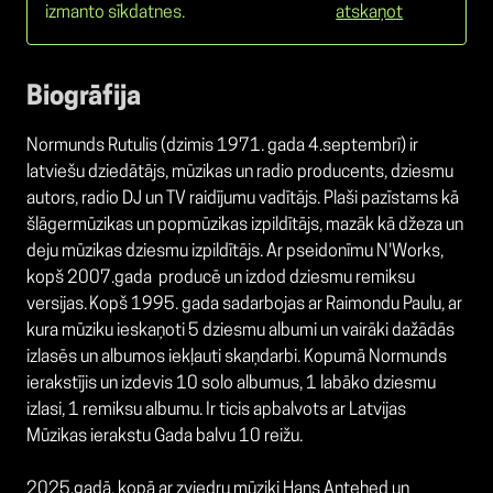
izmanto sīkdatnes.
atskaņot
Biogrāfija
Normunds Rutulis (dzimis 1971. gada 4.septembrī) ir
latviešu dziedātājs, mūzikas un radio producents, dziesmu
autors, radio DJ un TV raidījumu vadītājs. Plaši pazīstams kā
šlāgermūzikas un popmūzikas izpildītājs, mazāk kā džeza un
deju mūzikas dziesmu izpildītājs. Ar pseidonīmu N'Works,
kopš 2007.gada producē un izdod dziesmu remiksu
versijas.
Kopš 1995. gada sadarbojas ar Raimondu Paulu, ar
kura mūziku ieskaņoti 5 dziesmu albumi un vairāki dažādās
izlasēs un albumos iekļauti skaņdarbi. Kopumā Normunds
ierakstījis un izdevis 10 solo albumus, 1 labāko dziesmu
izlasi, 1 remiksu albumu. Ir ticis apbalvots ar Latvijas
Mūzikas ierakstu Gada balvu 10 reižu.
2025.gadā, kopā ar zviedru mūziķi Hans Antehed un