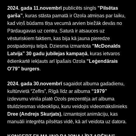
2024. gada 11.novembrī
publicēts singls
“Pilsētas
garša”
, kuras stāsta pamatā ir Ozola atmiņas par laiku,
kad viņš būdams tīņa vecumā arvien biežāk devās no
Pārdaugavas uz centru. Saturā ir atsauces uz
vēsturiskiem faktiem, kas bija kā jauna pieredze
postpadomju telpā. Dziesma izmantota
“McDonalds
Latvija” 30 gadu jubilejas kampaņā
, kuras ietvaros
ēdienkartē iekļauts arī īpašais Ozola
“Leģendārais
O'79” burgers
.
2024. gada 30.novembrī
sagaidot albuma gadadienu,
kultūrvietā “Zefīrs”, Rīgā līdz ar albuma
“1979”
izdevumu vinila platē Ozols prezentēja arī albuma
tituldziesmas videoklipu, kuru veidojis videomākslinieks
Dree (Andrejs Skurjats)
, izmantojot animāciju, kas
manuāli integrēta pilsētas vidē, kā arī veidota uz datora.