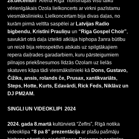
28.decembrī
“Arēnā Rīga” norisinājās visu laiku
vērienīgākais Ozola lielkoncerts ar virkni pazīstamu
viesmākslinieku. Lielkoncertam bija divas daļas, no
kurām pirmā veltīta saspēlei ar
Latvijas Radio
bigbendu
,
Kristīni Prauliņu
un
“Riga Gospel Choir”
,
savukārt otrā daļa izteikti atklāja hiphopa žanra būtību
un reizē bija retrospektīvs atskats uz spilgtākajiem
repera daiļrades garadarbiem, kuru pārsteigumiem
pilnajos priekšnesumos līdzās Ozolam uz lielās
skatuves kāpa tādi viesmākslinieki kā
Dons, Gustavo,
Čižiks, ansis, rolands če, Prusax, xantikvariāts,
Steps, Hotte, Kurts, Edavārdi, Rick Feds, Niklāvz un
DJ PM2AM.
SINGLI UN VIDEOKLIPI
2024
2024. gada 8.martā
kultūrvietā “Zefīrs”, Rīgā notika
videoklipa
“8 pa 8” prezentācija
ar plašu pašmāju