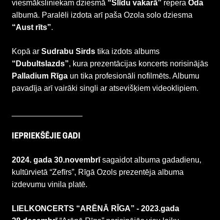
viesmāksliniekam dziesmā
“Slīdu vakarā”
repera
Oda
albumā. Paralēli izdota arī paša Ozola solo dziesma
“Aust rīts”
.
Kopā ar
Sudrabu Sirds
tika izdots albums
“Dubultslazds”
, kura prezentācijas koncerts norisinājās
Palladium
Rīga
un tika profesionāli nofilmēts. Albumu
pavadīja arī vairāki singli ar atsevišķiem videoklipiem.
________________
IEPRIEKŠĒJIE GADI
2024. gada 30.novembrī
sagaidot albuma gadadienu,
kultūrvietā “Zefīrs”, Rīgā Ozols prezentēja albuma
izdevumu vinila platē.
LIELKONCERTS “ARĒNĀ RĪGA” -
2023.gada