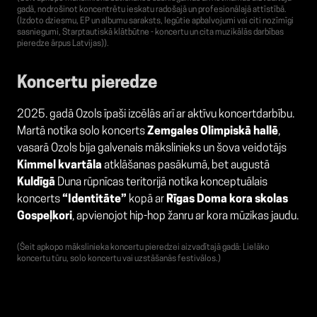
gadā, nodrošinot koncentrētu ieskatu radošajā un profesionālajā attīstībā.
(Izdoto dziesmu, EP un albumu saraksts, Iegūtie apbalvojumi vai citi nozīmīgi
sasniegumi, Starptautiskā klātbūtne - koncertu un cita muzikālās darbības
pieredze ārpus Latvijas)).
Koncertu pieredze
2025. gadā Ozols īpaši izcēlās arī ar aktīvu koncertdarbību.
Martā notika solo koncerts
Zemgales Olimpiskā hallē
,
vasarā Ozols bija galvenais mākslinieks un šova veidotājs
Kimmel kvartāla
atklāšanas pasākumā, bet augustā
Kuldīgā
Duna rūpnīcas teritorijā notika konceptuālais
koncerts
“Identitāte”
kopā ar
Rīgas Doma kora skolas
Gospeļkori
, apvienojot hip-hop žanru ar kora mūzikas jaudu.
(Šeit apkopo mākslinieka koncertu pieredzei aizvadītajā gadā: Lielāko
koncertu tūru, solo koncertu vai uzstāšanās festivālos.)