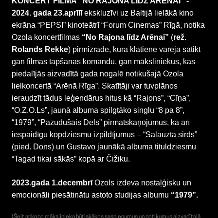
KONCERT FILMA “NO RAJONA LĪDZ ARĒNAI” -
2024. gada
23.aprīlī
ekskluzīvi uz Baltijā lielākā kino
ekrāna “PEPSI” kinoteātrī “Forum Cinemas” Rīgā, notika
Ozola koncertfilmas
“No Rajona līdz Arēnai”
(
rež.
Rolands Rekke
) pirmizrāde, kurā klātienē varēja satikt
gan filmas tapšanas komandu, gan māksliniekus, kas
piedalījās aizvadītā gada nogalē notikušajā Ozola
lielkoncertā “Arēnā Rīga”.
Skatītāji var tuvplānos
ieraudzīt tādus leģendārus hitus kā “Rajons”, “Cīņa”,
“O.Z.O.Ls”, jaunā albuma spilgtāko singlu “8 pa 8”,
“1979”, “Pazudušais Dēls” pirmatskaņojumus, kā arī
iespaidīgu kopdziesmu izpildījumus – “Salauzta sirds”
(pied. Dons) un Gustavo jaunākā albuma tituldziesmu
“Tagad tikai sākās” kopā ar Čižiku.
2023.gada 1.decembrī
Ozols izdeva nostaļģisku un
emocionāli piesātinātu astoto studijas albumu
“1979”.
(Šeit apkopo mākslinieka būtiskākos sasniegumus un notikumus aizvadītajā