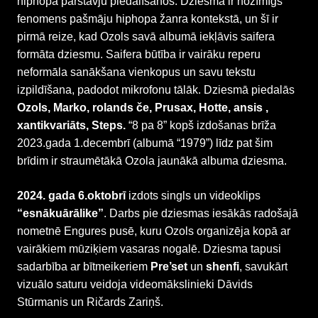
hiphopa pārstāvju piedalīšanos. Dziesma ir nozīmīgs
fenomens pašmāju hiphopa žanra kontekstā, un šī ir
pirmā reize, kad Ozols savā albumā iekļāvis saifera
formāta dziesmu. Saifera būtība ir vairāku reperu
neformāla sanākšana vienkopus un savu tekstu
izpildīšana, padodot mikrofonu tālāk. Dziesmā piedalās
Ozols, Marko, rolands če, Prusax, Hotte, ansis ,
xantikvariāts, Steps.
“8 pa 8” kopš izdošanas brīža
2023.gada 1.decembrī (albumā “1979”) līdz pat šim
brīdim ir straumētākā Ozola jaunākā albuma dziesma.
2024. gada 6.oktobrī
izdots singls un videoklips
“esnākuārālike”
. Darbs pie dziesmas iesākās radošajā
nometnē Engures pusē, kuru Ozols organizēja kopā ar
vairākiem mūziķiem vasaras nogalē. Dziesma tapusi
sadarbība ar bītmeikeriem
Pre’set
un
shenfi
, savukārt
vizuālo saturu veidoja videomākslinieki Dāvids
Stūrmanis un Ričards Zariņš.