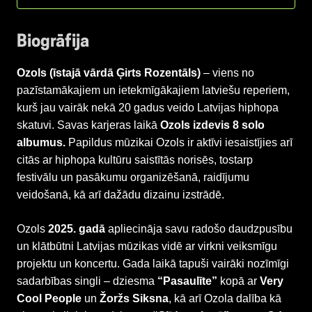
Biogrāfija
Ozols
(īstajā vārdā Ģirts Rozentāls)
– viens no
pazīstamākajiem un ietekmīgākajiem latviešu reperiem,
kurš jau vairāk nekā 20 gadus veido Latvijas hiphopa
skatuvi. Savas karjeras laikā
Ozols izdevis 8 solo
albumus.
Papildus mūzikai Ozols ir aktīvi iesaistījies arī
citās ar hiphopa kultūru saistītās norisēs, tostarp
festivālu un pasākumu organizēšanā, raidījumu
veidošanā, kā arī dažādu dizainu izstrādē.
Ozols
2025. gadā
apliecināja savu radošo daudzpusību
un klātbūtni Latvijas mūzikas vidē ar virkni veiksmīgu
projektu un koncertu. Gada laikā tapuši vairāki nozīmīgi
sadarbības singli – dziesma
“Pasaulīte”
kopā ar
Very
Cool People
un
Žoržs Siksna
, kā arī Ozola dalība kā