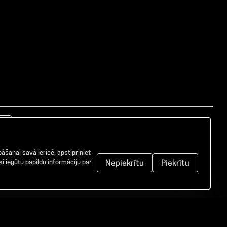
āšanai savā ierīcē, apstipriniet
i iegūtu papildu informāciju par
Nepiekrītu
Piekrītu