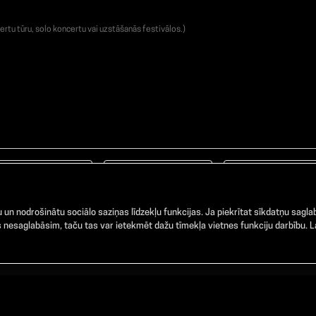
ertu tūru, solo koncertu vai uzstāšanās festivālos.)
Facebook
TikTok
Instagram
un nodrošinātu sociālo saziņas līdzekļu funkcijas. Ja piekrītat sīkdatņu saglab
nesaglabāsim, taču tas var ietekmēt dažu tīmekļa vietnes funkciju darbību. La