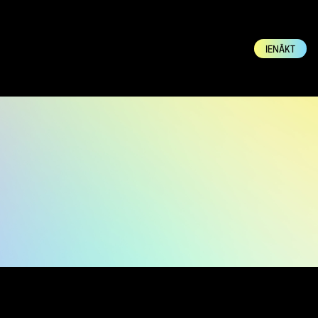
IENĀKT