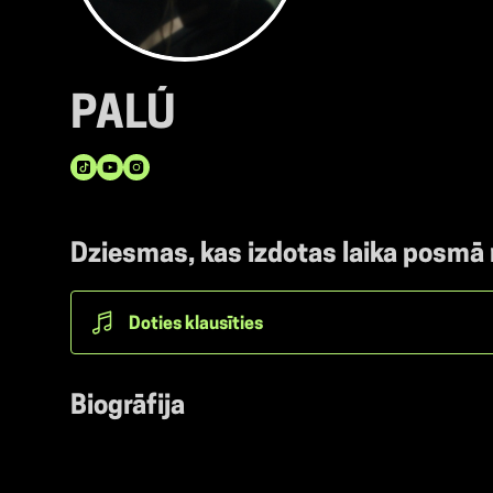
PALÚ
Dziesmas, kas izdotas laika posmā
Doties klausīties
Biogrāfija