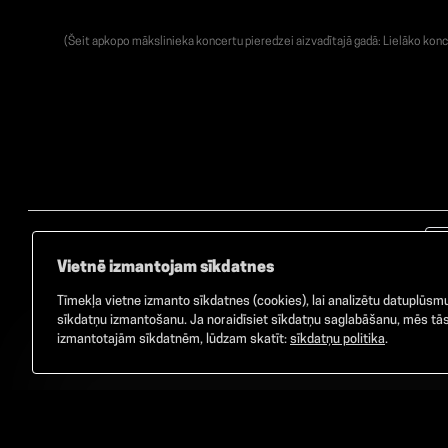
(Šeit apkopo mākslinieka koncertu pieredzei aizvadītajā gadā: Lielāko konc
Vietnē izmantojam sīkdatnes
Tīmekļa vietne izmanto sīkdatnes (cookies), lai analizētu datuplūsmu 
sīkdatņu izmantošanu. Ja noraidīsiet sīkdatņu saglabāšanu, mēs tās 
izmantotajām sīkdatnēm, lūdzam skatīt:
sīkdatņu politika
.
©
2026
GAMMA. Visas tiesības aizsargātas.