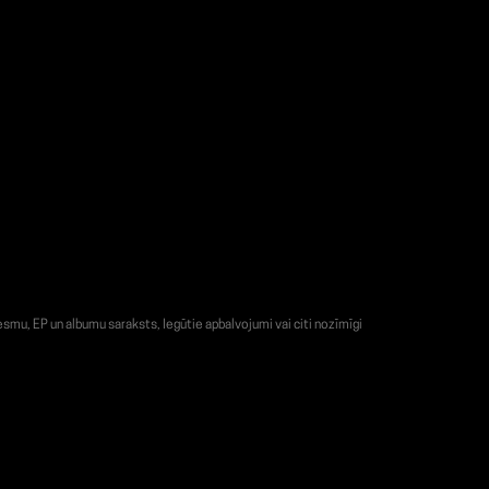
smu, EP un albumu saraksts, Iegūtie apbalvojumi vai citi nozīmīgi