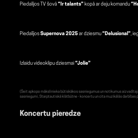
Piedalījos TV šovā
“Ir talants”
kopā ar deju komandu
“Ho
Piedalījos
Supernova 2025
ar dziesmu
“Delusional”
, i
Izlaidu videoklipu dziesmai
“Jolie”
(Šeit apkopo mākslinieka būtiskākos sasniegumus un notikumus aizvadītajā g
sasniegumi, Starptautiskā klātbūtne - koncertu un cita muzikālās darbības p
Koncertu pieredze