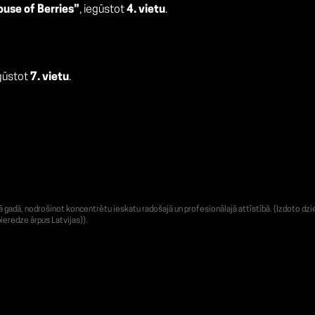
use of Berries”
, iegūstot
4. vietu
.
egūstot
7. vietu
.
adā, nodrošinot koncentrētu ieskatu radošajā un profesionālajā attīstībā. (Izdoto dzie
ieredze ārpus Latvijas)).