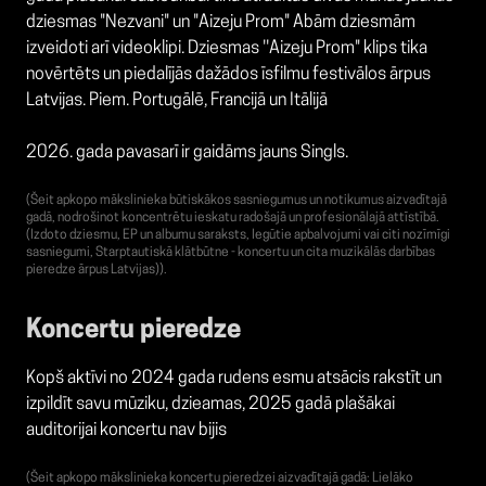
dziesmas "Nezvani" un "Aizeju Prom" Abām dziesmām
izveidoti arī videoklipi. Dziesmas ''Aizeju Prom" klips tika
novērtēts un piedalījās dažādos īsfilmu festivālos ārpus
Latvijas. Piem. Portugālē, Francijā un Itālijā
2026. gada pavasarī ir gaidāms jauns Singls.
(Šeit apkopo mākslinieka būtiskākos sasniegumus un notikumus aizvadītajā
gadā, nodrošinot koncentrētu ieskatu radošajā un profesionālajā attīstībā.
(Izdoto dziesmu, EP un albumu saraksts, Iegūtie apbalvojumi vai citi nozīmīgi
sasniegumi, Starptautiskā klātbūtne - koncertu un cita muzikālās darbības
pieredze ārpus Latvijas)).
Koncertu pieredze
Kopš aktīvi no 2024 gada rudens esmu atsācis rakstīt un
izpildīt savu mūziku, dzieamas, 2025 gadā plašākai
auditorijai koncertu nav bijis
(Šeit apkopo mākslinieka koncertu pieredzei aizvadītajā gadā: Lielāko