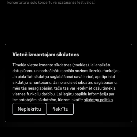
koncertu tūru, solo koncertu vai uzstāšanās festivālos.)
Vietnē izmantojam sīkdatnes
Tīmekļa vietne izmanto sīkdatnes (cookies), lai analizētu
Facebook
TikTok
Instagram
datuplūsmu un nodrošinātu sociālo saziņas līdzekļu funkcijas.
Ja piekrītat sīkdatņu saglabāšanai savā ierīcē, apstipriniet
sīkdatņu izmantošanu. Ja noraidīsiet sīkdatņu saglabāšanu,
mēs tās nesaglabāsim, taču tas var ietekmēt dažu tīmekļa
vietnes funkciju darbību. Lai iegūtu papildu informāciju par
©
2026
GAMMA. Visas tiesības aizsargātas.
izmantotajām sīkdatnēm, lūdzam skatīt:
sīkdatņu politika
.
Nepiekrītu
Piekrītu