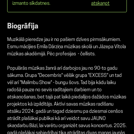
izmanto sīkdatnes.
atskaņot
Biogrāfija
Muzikālā pieredze jau ir no pašiem dzīves pirmsākumiem.
Esmu mācījies Emīla Dārziņa mūzikas skolā un Jāzepa Vītola
mūzikas akadēmijā. Pēc profesijas - čellists.
Populārās mūzikas žanrā arī darbojos jau no 90-to gadu
sākuma. Grupa "Decembris" vēlāk grupa "EXCESS" un tad
vēl arī "Malimbu Show" - bungu šovs. Tad bija kādu laiku
radošā pauze no sevis radītajiem darbiem un to
atskaņošanas, bet tajā pat laikā piedalījos dažādos mūzikas
projektos kā izpildītājs. Aktīvi savas mūzikas radīšanu
atsāku 2024. gadā un tagad dziesmu pa dziesmai cenšos
atrādīt plašākai publikai kā arī veidot savu JAUNO
skaņdarbu Bāzi, lai varētu organizēt savus koncertus. 2025.
gadā plašākai sabiedrībai tika atrādītas divas manas jaunās