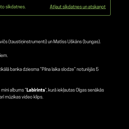
to sīkdatnes.
Atļaut sīkdatnes un atskaņot
ēvičs (taustiņinstrumenti) un Matīss Uškāns (bungas).
tiem.
zikālā banka dziesma “Pilna laika slodze” noturējās 5
s mini albums “
Labirints
”, kurā iekļautas Olgas senākās
rī mūzikas video klips.