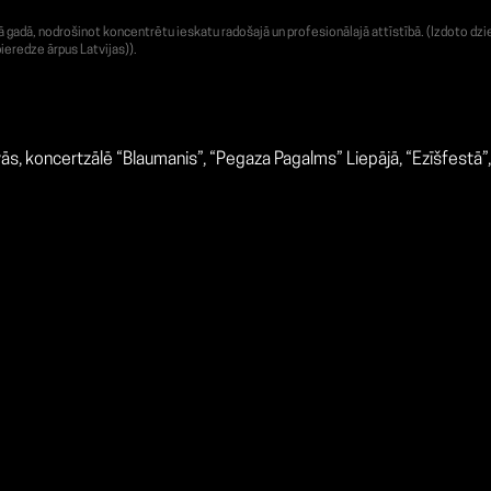
adā, nodrošinot koncentrētu ieskatu radošajā un profesionālajā attīstībā. (Izdoto dzie
ieredze ārpus Latvijas)).
avās, koncertzālē “Blaumanis”, “Pegaza Pagalms” Liepājā, “Ezīšfestā