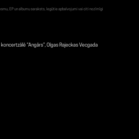
smu, EP un albumu saraksts, Iegūtie apbalvojumi vai citi nozīmīgi
”, koncertzālē “Angārs”, Olgas Rajeckas Vecgada