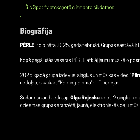
Šis Spotify atskaņotājs izmanto sīkdatnes.
Biogrāfija
PĖRLE
ir dibināta 2025. gada februārī. Grupas sastāvā ir
Kopš pagājušās vasaras PĖRLE atklāj jaunu muzikālo po
2025. gadā grupa izdevusi singlus un mūzikas video “
Pil
nedēļas, savukārt “Kardiogramma”- 10 nedēļas.
Sadarbībā ar dziedātāju
Olgu Rajecku
izdoti 2 singli un m
dziesmas grupas aranžētā, jaunā, elektroniskās deju mūzik