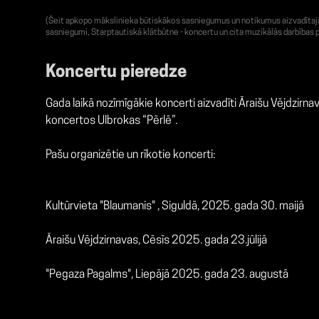
(Šeit apkopo mākslinieka būtiskākos sasniegumus un notikumus aizvadītajā g
sasniegumi, Starptautiskā klātbūtne - koncertu un cita muzikālās darbības p
Koncertu pieredze
Gada laikā nozīmīgākie koncerti aizvadīti Āraišu Vējdzirn
koncertos Ulbrokas “Pērlē”.
Pašu organizētie un rīkotie koncerti:
Kultūrvieta "Blaumanis" , Siguldā, 2025. gada 30. maijā
Āraišu Vējdzirnavas, Cēsīs 2025. gada 23.jūlijā
"Pegaza Pagalms", Liepājā 2025. gada 23. augustā