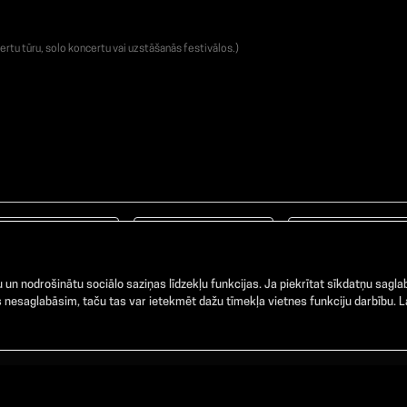
ertu tūru, solo koncertu vai uzstāšanās festivālos.)
Facebook
TikTok
Instagram
un nodrošinātu sociālo saziņas līdzekļu funkcijas. Ja piekrītat sīkdatņu saglab
nesaglabāsim, taču tas var ietekmēt dažu tīmekļa vietnes funkciju darbību. La