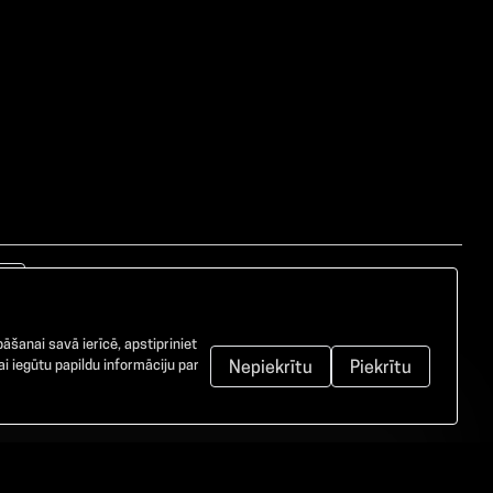
āšanai savā ierīcē, apstipriniet
i iegūtu papildu informāciju par
Nepiekrītu
Piekrītu