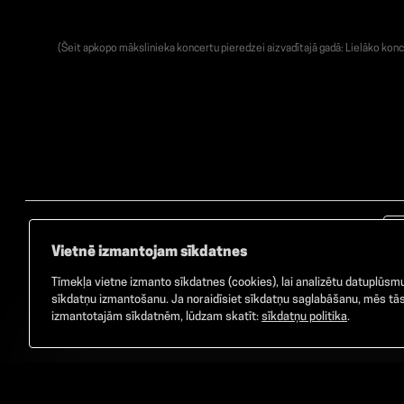
(Šeit apkopo mākslinieka koncertu pieredzei aizvadītajā gadā: Lielāko konc
Vietnē izmantojam sīkdatnes
Tīmekļa vietne izmanto sīkdatnes (cookies), lai analizētu datuplūsmu 
sīkdatņu izmantošanu. Ja noraidīsiet sīkdatņu saglabāšanu, mēs tās 
izmantotajām sīkdatnēm, lūdzam skatīt:
sīkdatņu politika
.
©
2026
GAMMA. Visas tiesības aizsargātas.