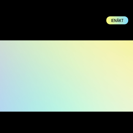
IENĀKT