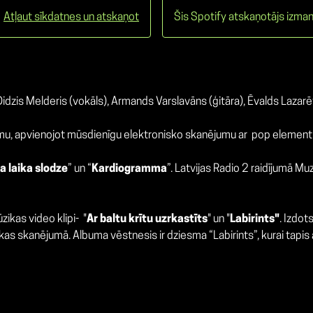
Atļaut sīkdatnes un atskaņot
Šis Spotify atskaņotājs izman
 Didzis Melderis (vokāls), Armands Varslavāns (ģitāra), Ēvalds Lazar
smu, apvienojot mūsdienīgu elektronisko skanējumu ar pop elemen
na laika slodze
” un “
Kardiogramma
”. Latvijas Radio 2 raidījumā Mu
ūzikas video klipi- "
Ar baltu krītu uzrkastīts
" un "
Labirints"
. Izdot
as skanējumā. Albuma vēstnesis ir dziesma “Labirints”, kurai tapis a