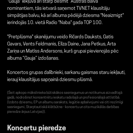
"Gauja" iekļuva arī starp desmit “Austras Balva”
nominantiem, tās ietvarā saņemot TVNET klausītāju
simpātijas balvu, kā arī albuma pēdējā dziesma "Neaizmigt"
ierindojās 10. vietā Radio "Naba" gada TOP 100.
"Pretplūsma" skanējumu veido Ričards Dauksts, Gatis
Gavars, Vents Feldmanis, Elīza Daine, Jana Petkus, Arta
Zariņa un Matīss Andersons, kurš grupai pievienojās pēc
albuma “Gauja” izdošanas.
Koncertos grupas dalībnieki, sarkanu gaismas staru iekļauti,
ierauj klausītājus sapņainā dziesmu plūsmā.
(Šeit apkopo mākslinieka būtiskākos sasniegumus un notikumus aizvadītajā
gadā, nodrošinot koncentrētu ieskatu radošajā un profesionālajā attīstībā.
(Izdoto dziesmu, EP un albumu saraksts, Iegūtie apbalvojumi vai citi nozīmīgi
sasniegumi, Starptautiskā klātbūtne - koncertu un cita muzikālās darbības
pieredze ārpus Latvijas)).
Koncertu pieredze