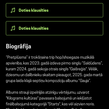
Doties klausīties
Doties klausīties
Biogrāfija
“Pretplūsma” ir trokšņaina trip hop/shoegaze muzikālā
apvienība, kas 2023. gadā izdeva pirmo singlu “Saldūdens”,
kuram 2024. gadā sekoja otrais singls "Gaišreģis". Vēlāk,
dziesmu un dalībnieku skaitam pieaugot, 2025. gada martā
grupa laida klajā septiņu kompozīciju albumu “Gauja”.
Albums strauji izpelnījās atzinīgu vērtējumu, uzvarot
"Kilograms kultūras" pavasara balsojumā un iekļūstot
finālbalsojumā kategorijā "Starts", kas vēl aizvien noris.