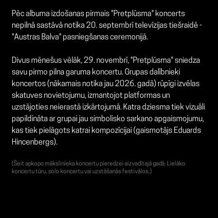
Pēc albuma izdošanas pirmais "Pretplūsma" koncerts
nepilnā sastāvā notika 20. septembrī televīzijas tiešraidē -
"Austras Balva" pasniegšanas ceremonijā.
Divus mēnešus vēlāk, 29. novembrī, "Pretplūsma" sniedza
savu pirmo pilna garuma koncertu. Grupas dalībnieki
koncertos (nākamais notika jau 2026. gadā) rūpīgi izvēlas
skatuves novietojumu, izmantojot platformas un
uzstājoties neierastā izkārtojumā. Katra dziesma tiek vizuāli
papildināta ar grupai jau simbolisko sarkano apgaismojumu,
kas tiek pielāgots katrai kompozīcijai (gaismotājs Eduards
Hincenbergs).
(Šeit apkopo mākslinieka koncertu pieredzei aizvadītajā gadā: Lielāko
koncertu tūru, solo koncertu vai uzstāšanās festivālos.)