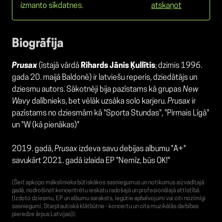
izmanto sīkdatnes.
atskaņot
Biogrāfija
Prusax
(īstajā vārdā
Rihards Jānis Ķullītis
; dzimis 1996.
gada 20. maijā
Baldonē
) ir latviešu reperis, dziedātājs un
dziesmu autors. Sākotnēji bija pazīstams kā grupas
New
Wavy
dalībnieks, bet vēlāk uzsāka solo karjeru.
Prusax
ir
pazīstams no dziesmām kā "Sporta Stundas", "
Pirmais Līgā
"
un "W (kā pienākas)"
2019. gadā,
Prusax
izdeva savu debijas albumu "
A+
"
savukārt 2021. gadā izlaida EP "Nemīz, būs OK!"
(Šeit apkopo mākslinieka būtiskākos sasniegumus un notikumus aizvadītajā
gadā, nodrošinot koncentrētu ieskatu radošajā un profesionālajā attīstībā.
(Izdoto dziesmu, EP un albumu saraksts, Iegūtie apbalvojumi vai citi nozīmīgi
sasniegumi, Starptautiskā klātbūtne - koncertu un cita muzikālās darbības
pieredze ārpus Latvijas)).