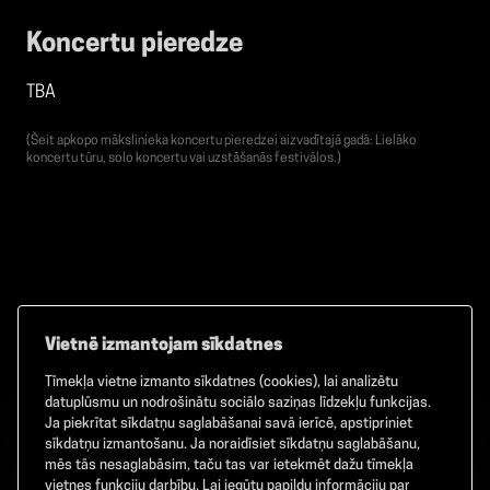
Koncertu pieredze
TBA
(Šeit apkopo mākslinieka koncertu pieredzei aizvadītajā gadā: Lielāko
koncertu tūru, solo koncertu vai uzstāšanās festivālos.)
Vietnē izmantojam sīkdatnes
Tīmekļa vietne izmanto sīkdatnes (cookies), lai analizētu
Facebook
TikTok
Instagram
datuplūsmu un nodrošinātu sociālo saziņas līdzekļu funkcijas.
Ja piekrītat sīkdatņu saglabāšanai savā ierīcē, apstipriniet
sīkdatņu izmantošanu. Ja noraidīsiet sīkdatņu saglabāšanu,
mēs tās nesaglabāsim, taču tas var ietekmēt dažu tīmekļa
vietnes funkciju darbību. Lai iegūtu papildu informāciju par