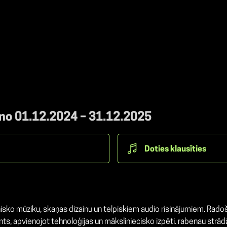
 no 01.12.2024 – 31.12.2025
Doties klausīties
isko mūziku, skaņas dizainu un telpiskiem audio risinājumiem. Rad
ts, apvienojot tehnoloģijas un māksliniecisko izpēti. rabenau strā