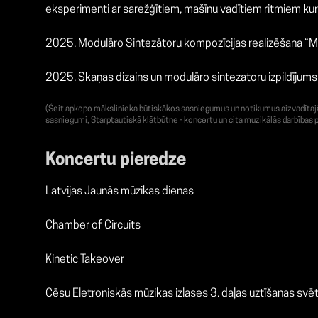
eksperimenti ar sarežģītiem, mašīnu vadītiem ritmiem kuru 
2025. Modulāro Sintezātoru kompozīcijas realizēšana “M
2025. Skaņas dizains un modulāro sintezatoru izpildījum
(Šeit apkopo mākslinieka būtiskākos sasniegumus un notikumus aizvadītajā g
sasniegumi, Starptautiskā klātbūtne - koncertu un cita muzikālās darbības p
Koncertu pieredze
Latvijas Jaunās mūzikas dienas
Chamber of Circuits
Kinetic Takeover
Cēsu Eletroniskās mūzikas izlases 3. daļas uztīšanas svēt