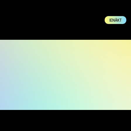
IENĀKT