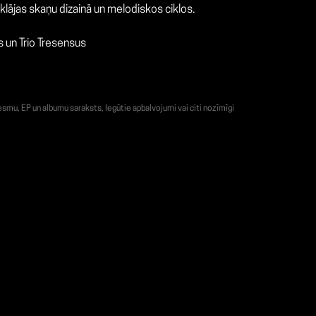
tklājas skaņu dizainā un melodiskos ciklos.
 un Trio Tresensus
smu, EP un albumu saraksts, Iegūtie apbalvojumi vai citi nozīmīgi