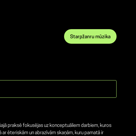
Starpžanru mūzika
ošajā praksē fokusējas uz konceptuāliem darbiem, kuros
dā ar ēteriskām un abrazīvām skaņām, kuru pamatā ir