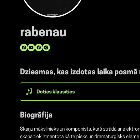
rabenau
Dziesmas, kas izdotas laika posmā
Doties klausīties
Biogrāfija
Skaņu mākslinieks un komponists, kurš strādā ar elektron
skaņa tiek izmantota kā telpisks un dramaturģisks elemen