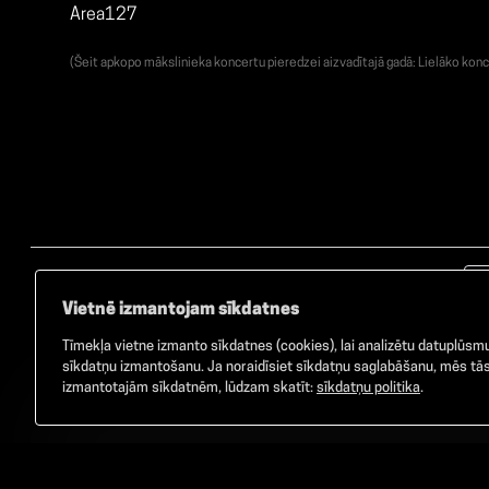
Area127
(Šeit apkopo mākslinieka koncertu pieredzei aizvadītajā gadā: Lielāko konc
Vietnē izmantojam sīkdatnes
Tīmekļa vietne izmanto sīkdatnes (cookies), lai analizētu datuplūsmu 
sīkdatņu izmantošanu. Ja noraidīsiet sīkdatņu saglabāšanu, mēs tās 
izmantotajām sīkdatnēm, lūdzam skatīt:
sīkdatņu politika
.
©
2026
GAMMA. Visas tiesības aizsargātas.