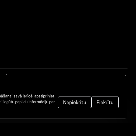
āšanai savā ierīcē, apstipriniet
i iegūtu papildu informāciju par
Nepiekrītu
Piekrītu