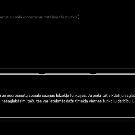
ertu tūru, solo koncertu vai uzstāšanās festivālos.)
Facebook
TikTok
Instagram
un nodrošinātu sociālo saziņas līdzekļu funkcijas. Ja piekrītat sīkdatņu saglab
nesaglabāsim, taču tas var ietekmēt dažu tīmekļa vietnes funkciju darbību. La