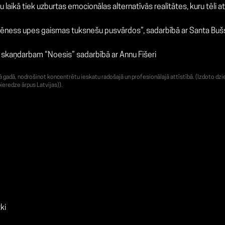
laikā tiek uzburtas emocionālas alternatīvās realitātes, kuru tēli a
ēness upes gaismas tuksnešu pusvārdos”, sadarbībā ar Santa Bušs
s skaņdarbam “Noesis” sadarbībā ar Annu Fišeri
adā, nodrošinot koncentrētu ieskatu radošajā un profesionālajā attīstībā. (Izdoto dzie
ieredze ārpus Latvijas)).
ki