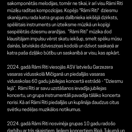
sakomponētās melodijas, tomēr ne tikai, ir arī visu Rāmi Riti
mūziķu radītas kompozīcijas. Kopējo "Rāmi Riti" dziesmu
skanējumu rada katra grupas dalībnieka iekšējā dzirksts,
spēlētais instruments un izteiksme mūzikā un kopīgi
saspēlētās dziesmu aranžijas. “Rāmi Riti” mūzika dod
klausītājam impulsu vērst skatu iekšup, smelt spēku mūsu
dainās, latviskās dzīvesziņas kodolā un dzīvot saskaņā ar
katra paša dziļāko būtību un saskanībā ar visu, kas apkārt.
2024. gadā Rāmi Riti viesojās ASV l
atviešu Garzezera
vasaras vidusskolā Mičiganā un piedalījās
vasaras
vidusskolas 60 gadu jubilejas koncertā estrādē - “Dziesmu
lejā”.
Rāmi Riti ar savu uzstāšanos ievadīja jubilejas
koncertu, un grupa instrumentāli pavadīja tālāko koncerta
norisi. Kā arī Rāmi Riti piedalījās un kuplināja daudzus citus
svētku nedēļas muzikālos notikumus.
2024. gadā Rāmi Riti nosvinēja grupas 10 gadu radošo
darbību ar trīs skaistiem, lieliem koncertiem Rīgā, Tukumā un