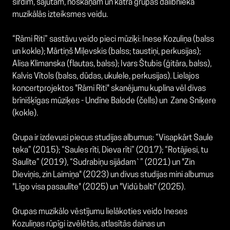
sirdīm, sajūtām, noskaņām un katra grupas dalībnieka
muzikālās izteiksmes veidu.
“Rāmi Riti” sastāvu veido pieci mūziķi: Inese Kozuliņa (balss
un kokle); Mārtiņš Miļevskis (balss; taustiņi, perkusijas);
Alisa Klimanska (flautas, balss); Ivars Štubis (ģitāra, balss),
Kalvis Vītols (balss, dūdas, ukulele, perkusijas). Lielajos
koncertprojektos "Rāmi Riti" skanējumu kuplina vēl divas
brīnišķīgas mūziķes - Undīne Balode (čells) un Zane Sniķere
(kokle).
Grupa ir izdevusi piecus studijas albumus: “Visapkārt Saule
teka” (2015); “Saules rīti, Dieva rīti” (2017); “Rotājiesi, tu
Saulīte” (2019), “Sudrabiņu sijādam`” (2021) un "Zin
Dieviņis, zin Laimiņa" (2023) un divus studijas mini albumus
"Līgo visa pasaulīte" (2025) un "Vidū balti" (2025).
Grupas muzikālo vēstījumu lielākoties veido Ineses
Kozuliņas rūpīgi izvēlētās, atlasītās dainas un