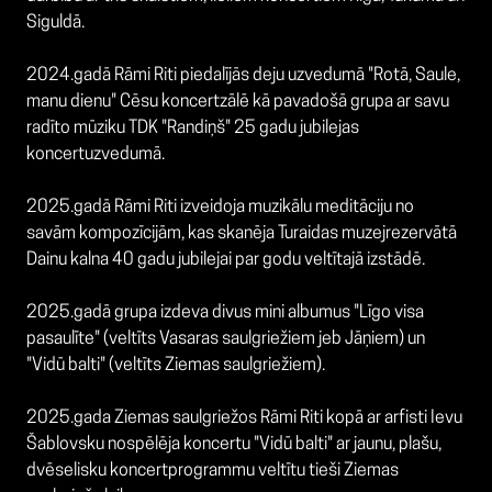
Siguldā.
2024.gadā Rāmi Riti piedalījās deju uzvedumā "Rotā, Saule,
manu dienu" Cēsu koncertzālē kā pavadošā grupa ar savu
radīto mūziku TDK "Randiņš" 25 gadu jubilejas
koncertuzvedumā.
2025.gadā Rāmi Riti izveidoja muzikālu meditāciju no
savām kompozīcijām, kas skanēja Turaidas muzejrezervātā
Dainu kalna 40 gadu jubilejai par godu veltītajā izstādē.
2025.gadā grupa izdeva divus mini albumus "Līgo visa
pasaulīte" (veltīts Vasaras saulgriežiem jeb Jāņiem) un
"Vidū balti" (veltīts Ziemas saulgriežiem).
2025.gada Ziemas saulgriežos Rāmi Riti kopā ar arfisti Ievu
Šablovsku nospēlēja koncertu "Vidū balti" ar jaunu, plašu,
dvēselisku koncertprogrammu veltītu tieši Ziemas