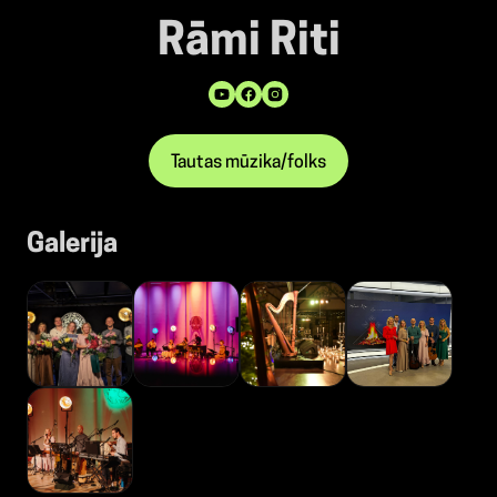
Rāmi Riti
Tautas mūzika/folks
Galerija