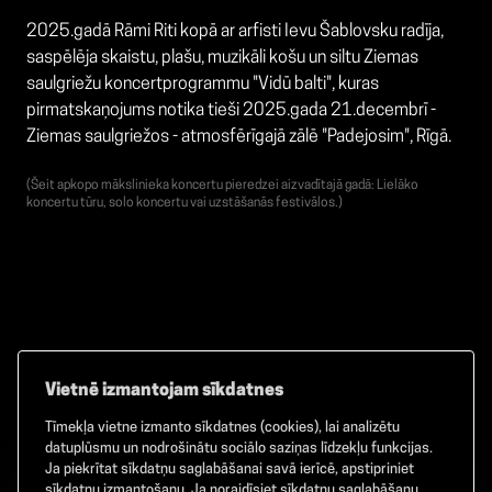
2025.gadā Rāmi Riti kopā ar arfisti Ievu Šablovsku radīja,
saspēlēja skaistu, plašu, muzikāli košu un siltu Ziemas
saulgriežu koncertprogrammu "Vidū balti", kuras
pirmatskaņojums notika tieši 2025.gada 21.decembrī -
Ziemas saulgriežos - atmosfērīgajā zālē "Padejosim", Rīgā.
(Šeit apkopo mākslinieka koncertu pieredzei aizvadītajā gadā: Lielāko
koncertu tūru, solo koncertu vai uzstāšanās festivālos.)
Vietnē izmantojam sīkdatnes
Tīmekļa vietne izmanto sīkdatnes (cookies), lai analizētu
Facebook
TikTok
Instagram
datuplūsmu un nodrošinātu sociālo saziņas līdzekļu funkcijas.
Ja piekrītat sīkdatņu saglabāšanai savā ierīcē, apstipriniet
sīkdatņu izmantošanu. Ja noraidīsiet sīkdatņu saglabāšanu,