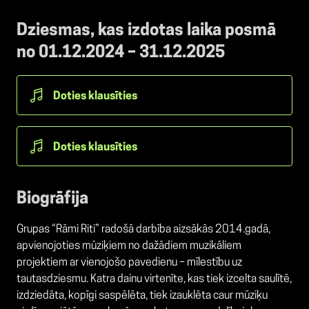
Dziesmas, kas izdotas laika posmā
no 01.12.2024 – 31.12.2025
Doties klausīties
Doties klausīties
Biogrāfija
Grupas “Rāmi Riti” radošā darbība aizsākās 2014.gadā,
apvienojoties mūziķiem no dažādiem muzikāliem
projektiem ar vienojošo pavedienu – mīlestību uz
tautasdziesmu. Katra dainu virtenīte, kas tiek izcelta saulītē,
izdziedāta, kopīgi saspēlēta, tiek izauklēta caur mūziķu