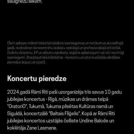
saulgriežu laikam.
(Šeit apkopo mākslinieka būtiskākos sasniegumus un notikumus aizvadītajā
gadā, nodrošinot koncentrētu ieskatu radošajā un profesionālajā attīstībā.
(Izdoto dziesmu, EP un albumu saraksts, Iegūtie apbalvojumi vai citi nozīmīgi
sasniegumi, Starptautiskā klātbūtne - koncertu un cita muzikālās darbības
pieredze ārpus Latvijas)).
Koncertu pieredze
2024.gadā Rāmi Riti paši uzorganizēja trīs savus 10 gadu
jubilejas koncertus - Rīgā, mūzikas un drāmas telpā
"OratoriO", Tukumā, Tukuma pilsētas Kultūras namā un
Siguldā, koncertzālē "Baltais Flīģelis". Kopā ar Rāmi Riti
jubilejas koncertos uzstājās čelliste Undīne Balode un
koklētāja Zane Lasmane.