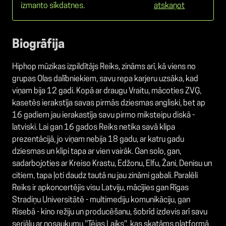
izmanto sīkdatnes.
atskaņot
Biogrāfija
Hiphop mūzikas izpildītājs Reiks, zināms arī, kā viens no
grupas Olas dalībniekiem, savu repa karjeru uzsāka, kad
viņam bija 12 gadi. Kopā ar draugu Vraitu, mācoties ZVĢ,
kasetēs ierakstīja savas pirmās dziesmas angliski, bet ap
16 gadiem jau ierakastīja savu pirmo miksteipu diskā -
latviski. Lai gan 16 gados Reiks netika savā klipa
prezentācijā, jo viņam nebija 18 gadu, ar katru gadu
dziesmas un klipi tapa ar vien vairāk. Gan solo, gan,
sadarbojoties ar Kreiso Krastu, Edžonu, Elfu, Žani, Denisu un
citiem, tapa ļoti daudz tautā nu jau zināmi gabali. Paralēli
Reiks ir apkoncertējis visu Latviju, mācījies gan Rīgas
Stradiņu Universitātē - multimediju komunikāciju, gan
Risebā - kino režiju un producēšanu, šobrīd izdevis arī savu
seriālu ar nosaukumu ''Tējas Laiks'', kas skatāms platformā