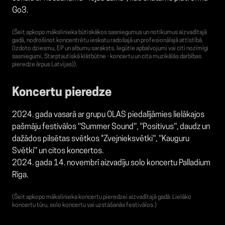
Go3.
(Šeit apkopo mākslinieka būtiskākos sasniegumus un notikumus aizvadītajā
gadā, nodrošinot koncentrētu ieskatu radošajā un profesionālajā attīstībā.
(Izdoto dziesmu, EP un albumu saraksts, Iegūtie apbalvojumi vai citi nozīmīgi
sasniegumi, Starptautiskā klātbūtne - koncertu un cita muzikālās darbības
pieredze ārpus Latvijas)).
Koncertu pieredze
2024. gada vasarā ar grupu OLAS piedalījāmies lielākajos
pašmāju festivālos ''Summer Sound'', ''Positivus'', daudz un
dažādos pilsētas svētkos "Zvejnieksvētki'', ''Kauguru
Svētki'' un citos koncertos.
2024. gada 14. novembrī aizvadīju solo koncertu Palladium
Rīga.
(Šeit apkopo mākslinieka koncertu pieredzei aizvadītajā gadā: Lielāko
koncertu tūru, solo koncertu vai uzstāšanās festivālos.)