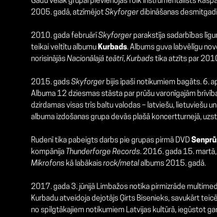
Gadu vēlāk grupai pievienojās folk instrumentālists Kaspar
2005. gadā, atzīmējot
Skyforger
dibināšanas desmitgadi,
2010. gada februārī
Skyforger
parakstīja sadarbības līg
teikai veltītu albumu
Kurbads
. Albums guva labvēlīgu nov
norisinājās
Nacionālajā teātrī
,
Kurbads
tika atzīts par 201
2015. gads
Skyforger
bijis īpaši notikumiem bagāts. 6. a
Albuma 12 dziesmas stāsta par prūšu varonīgajām brīvības 
dzirdamas visas trīs baltu valodas – latviešu, lietuviešu u
albuma izdošanas grupa devās plašā koncertturnejā, uzstā
Rudenī tika pabeigts darbs pie grupas pirmā DVD
Senprūs
kompānija
Thunderforge Records
. 2016. gada 15. martā,
Mikrofons
kā labākais
rock/metal
albums 2015. gadā.
2017. gada 3. jūnijā Limbažos notika pirmizrāde multimed
Kurbadu atveidoja dejotājs Ģirts Bisenieks, savukārt teic
no spilgtākajiem notikumiem Latvijas kultūrā, iegūstot gan 