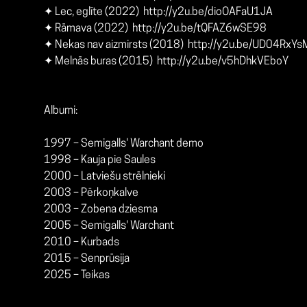
✦ Lec, eglīte (2022)
http://y2u.be/dioOAFaU1JA
✦ Rāmava (2022)
http://y2u.be/tQFAZ6wSE98
✦ Nekas nav aizmirsts (2018)
http://y2u.be/UD04RxY
✦ Melnās buras (2015)
http://y2u.be/v5hDhkVEboY
Albumi:
1997 – Semigalls' Warchant demo
1998 – Kauja pie Saules
2000 – Latviešu strēlnieki
2003 – Pērkoņkalve
2003 – Zobena dziesma
2005 – Semigalls' Warchant
2010 – Kurbads
2015 – Senprūsija
2025 – Teikas