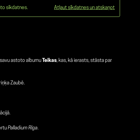
to sīkdatnes.
Atļaut sīkdatnes un atskaņot
a savu astoto albumu
Teikas
, kas, kā ierasts, stāsta par
riņķa Zaubē.
ācijā.
ertu
Palladium Rīga
.