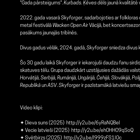
"Gada pārsteigums".
Kurbads. Ķēves dēls
jaunā kvalitātē
2022. gada vasarā
Skyforger
, sadarbojoties ar folklora
metal festivālā
Wacken Open Air
Vācijā, bet koncertsezon
pasākums jaunajās tribīnēs.
Divus gadus vēlāk, 2024. gadā,
Skyforger
sniedza divus 
Šo 30 gadu laikā Skyforger ir iekarojuši daudzu fanu sirdi
skatuves tēlu. Grupa daudzkārt uzstājusies dažādās valst
Horvātijā, Serbijā, Rumānijā, Ungārijā, Čehijā, Slovākijā, Polij
Republikā
un
ASV
.
Skyforger
ir pazīstamākā latviešu smag
Video klipi:
✦ Dieva suns (2025)
http://y2u.be/6yRaNQBeI
✦ Vecie latvieši (2025)
http://y2u.be/ehOHHO9qSoQ
✦ Svētbirzs (2025)
http://y2u.be/I999zFS1IOc