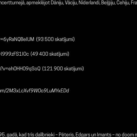
turnejā, apmeklējot Dāniju, Vāciju, Nīderlandi, Beļģiju, Čehiju, Franc
?v=6yRaNQBeIUM
(93 500 skatījumi)
=I999zFS1IOc
(49 400 skatījumi)
tch?v=ehOHHO9qSoQ
(121 900 skatījumi)
/album/2M3xLcXvf9WOo9LuMYxEDd
95. gadā, kad trīs dalībnieki – Pēteris, Edgars un Imants – no doom