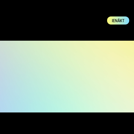
IENĀKT