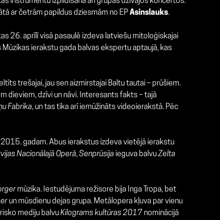
kas instrumentu izpildīšana arī grupas dzīvajos koncertos.
tā ar četrām papildus dziesmām no EP
Asinslauks
.
 kas 26. aprīlī visā pasaulē izdeva latviešu mitoloģiskajai
as Mūzikas ierakstu gada balvas ekspertu aptaujā, kas
eltīts trešajai, jau sen aizmirstajai Baltu tautai – prūšiem.
dieviem, dzīvi un nāvi. Interesants fakts – tajā
u Fabrika
, un tas tika arī iemūžināts videoierakstā. Pēc
dz 2015. gadam. Abus ierakstus izdeva vietējā ierakstu
vijas Nacionālajā Operā
,
Senprūsija
ieguva balvu
Zelta
orger
mūzika. Iestudējuma režisore bija Inga Tropa, bet
er
un mūsdienu dejas grupa. Metālopera kļuva par vienu
drisko mediju balvu
Kilograms kultūras 2017
nominācijā