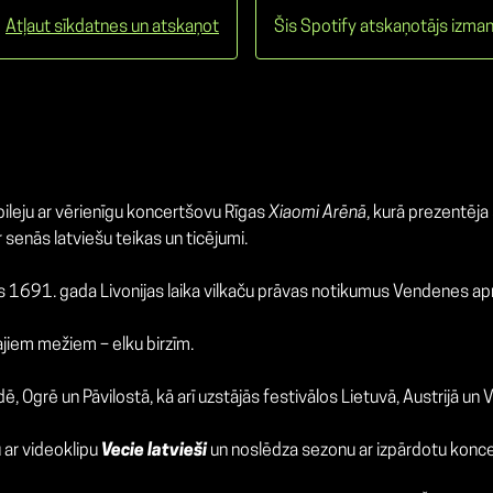
Atļaut sīkdatnes un atskaņot
Šis Spotify atskaņotājs izman
ileju ar vērienīgu koncertšovu Rīgas
Xiaomi Arēnā
, kurā prezentēj
senās latviešu teikas un ticējumi.
us 1691. gada Livonijas laika vilkaču prāvas notikumus Vendenes ap
jiem mežiem – elku birzīm.
Ogrē un Pāvilostā, kā arī uzstājās festivālos Lietuvā, Austrijā un V
 ar videoklipu
Vecie latvieši
un noslēdza sezonu ar izpārdotu konc