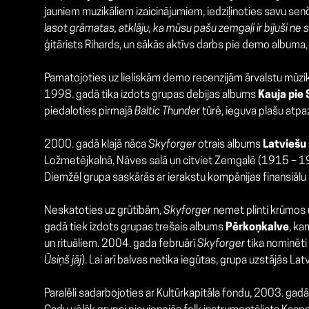
jauniem muzikāliem izaicinājumiem, iedziļinoties savu senču
lasot grāmatas, atklāju, ka mūsu pašu zemgaļi ir bijuši ne s
ģitārists Rihards, un sākās aktīvs darbs pie demo album
Pamatojoties uz lieliskām demo recenzijām ārvalstu mūzi
1998. gadā tika izdots grupas debijas albums
Kauja pie 
piedaloties pirmajā
Baltic Thunder
tūrē, ieguva plašu atpaz
2000. gadā klajā nāca
Skyforger
otrais albums
Latviešu 
Ložmetējkalnā, Nāves salā un citviet Zemgalē (1915 – 1917
Diemžēl grupa saskārās ar ierakstu kompānijas finansiāl
Neskatoties uz grūtībām,
Skyforger
nemet plinti krūmos u
gadā tiek izdots grupas trešais albums
Pērkoņkalve
, ka
un rituāliem. 2004. gada februārī
Skyforger
tika nominēti
Ūsiņš jāj
). Lai arī balvas netika iegūtas, grupa uzstājās L
Paralēli sadarbojoties ar Kultūrkapitāla fondu, 2003. ga