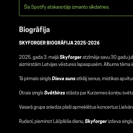
Šis Spotify atskaņotājs izmanto sīkdatnes.
Biogrāfija
SKYFORGER BIOGRĀFIJA 2025-2026
2025. gada 3. maijā
Skyforger
atzīmēja savu 30 gadu jub
aizmirstām Latvijas vēstures lapaspusēm. Albuma tēma ir 
Tā pirmais singls
Dieva suns
atklāj senus, mistikas apvīt
Otrais singls
Svētbirzs
stāsta par Kurzemes
ķoniņu
svēta
Vasarā grupa sniedza plaši apmeklētus koncertus Lielvārdē, 
Rudenī, pieminot Lāčplēša dienu,
Skyforger
izdeva singlu