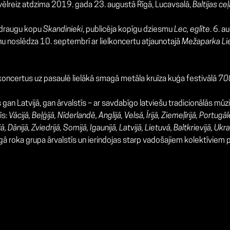
 vēlreiz atdzima 2019. gada 23. augustā Rīgā, Lucavsalā,
Baltijas ceļ
s draugu kopu
Skandinieki
, publicēja kopīgu dziesmu
Lec, eglīte
. 6. a
u noslēdza 10. septembrī ar lielkoncertu atjaunotajā
Mežaparka Lie
koncertus uz pasaulē lielākā smagā metāla kruīza kuģa festivālā
70
s gan Latvijā, gan ārvalstīs – ar savdabīgo latviešu tradicionālās mū
īs:
Vācijā, Beļģijā, Nīderlandē, Anglijā, Velsā, Īrijā, Ziemeļīrijā, Portugāl
ā, Dānijā, Zviedrijā, Somijā, Igaunijā, Latvijā, Lietuvā, Baltkrievijā, Ukr
ā roka grupa ārvalstīs un ierindojas starp vadošajiem kolektīviem