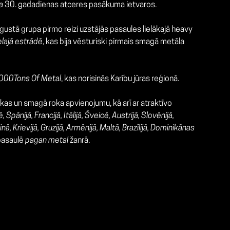
a
30. gadadienas atceres pasākuma ietvaros.
ugustā grupa pirmo reizi uzstājās pasaules lielākajā heavy
lajā estrādē
, kas bija vēsturiski pirmais smagā metāla
000Tons Of Metal
, kas norisinās Karību jūras reģionā.
zikas un smagā roka apvienojumu, kā arī ar atraktīvo
ē, Spānijā, Francijā, Itālijā, Šveicē, Austrijā, Slovēnijā,
ainā, Krievijā, Gruzijā, Armēnijā, Maltā, Brazīlijā, Dominikānas
 pasaulē
pagan metal
žanrā.