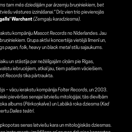
rms tam mēs dziedājām par ārzemju bruņiniekiem, bet
atviešu vēstures izzināšanai."
Drīz vien trio pievienojās
galls' Warchant
(Zemgaļu karadziesma)
.
erakstu kompāniju
Mascot Records
no Nīderlandes. Jau
bruņiniekiem. Grupa aktīvi koncertēja vietējā līmenī un,
īgs
pagan, folk, heavy
un
black metal
stilu sajaukums.
laiku un stāstīja par nežēlīgajām cīņām pie Rīgas,
valstu iebrucējiem, atkal jau, tiem pašiem vāciešiem.
ot Records
tika pārtraukta.
vējs – vācu ierakstu kompānija
Folter Records
, un 2003.
eki pievēršas senajai latviešu mitoloģijai, tās dievībām
roka albums (
Pērkoņkalve
) un Labākā roka dziesma (
Kad
ncertu
Dailes teātrī
.
 apkopotas senas latviešu kara un mitoloģiskās dziesmas.