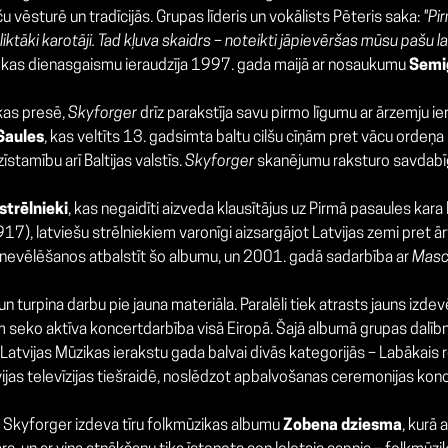
 vēsturē un tradīcijās. Grupas līderis un vokālists Pēteris saka:
"Pi
liktāki karotāji. Tad kļuva skaidrs – noteikti jāpievēršas mūsu pašu l
a, kas dienasgaismu ieraudzīja 1997. gada maijā ar nosaukumu
Semi
kas presē,
Skyforger
drīz parakstīja savu pirmo līgumu ar ārzemju i
Saules
, kas veltīts 13. gadsimta baltu cilšu cīņām pret vācu ordeņa 
īstamību arī Baltijas valstīs.
Skyforger
skanējumu raksturo savdab
strēlnieki
, kas negaidīti aizveda klausītājus uz Pirmā pasaules kara 
), latviešu strēlniekiem varonīgi aizsargājot Latvijas zemi pret ār
u nevēlēšanos atbalstīt šo albumu, un 2001. gadā sadarbība ar
Masc
n turpina darbu pie jauna materiāla. Paralēli tiek atrasts jauns izde
m seko aktīva koncertdarbība visā Eiropā. Šajā albumā grupas dalībni
 Latvijas Mūzikas ierakstu gada balvai divās kategorijās – Labākais 
atvijas televīzijas tiešraidē, noslēdzot apbalvošanas ceremonijas ko
dā Skyforger izdeva tīru folkmūzikas albumu
Zobena dziesma
, kurā