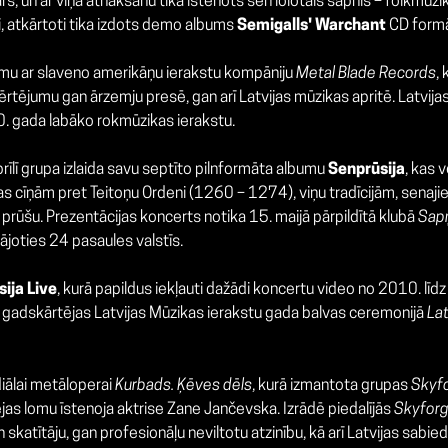
s, un ar viņa atnākšanu tika īstenots sen lolotais sapnis – folkmūzi
 atkārtoti tika izdots demo albums
Semigalls' Warchant
CD formā
umu ar slaveno amerikāņu ierakstu kompāniju
Metal Blade Records
,
ērtējumu gan ārzemju presē, gan arī Latvijas mūzikas apritē. Latvij
0. gada labāko rokmūzikas ierakstu.
prīlī grupa izlaida savu septīto pilnformāta albumu
Senprūsija
, kas v
cīņām pret Teitoņu Ordeni (1260 – 1274), viņu tradīcijām, senajiem 
n prūšu. Prezentācijas koncerts notika 15. maijā pārpildītā klubā
Sapņ
joties 24 pasaules valstīs.
ija Live
, kurā papildus iekļauti dažādi koncertu video no 2010. lī
 gadskārtējas Latvijas Mūzikas ierakstu gada balvas ceremonijā
Lat
iālai metāloperai
Kurbads. Ķēves dēls
, kurā izmantota grupas
Skyf
ējas lomu īstenoja aktrise Zane Jančevska. Izrādē piedalījās
Skyforg
skatītāju, gan profesionāļu neviltotu atzinību, kā arī Latvijas sabie