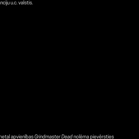
iju u.c. valstis.
 metal apvienības
Grindmaster Dead
nolēma pievērsties