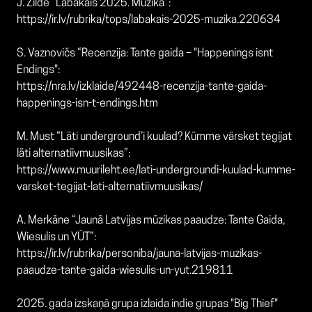
J. Žilde “Labākais 2025. Mūzika”:
https://ir.lv/rubrika/tops/labakais-2025-muzika.220634
S. Vaznovičs “Recenzija: Tante gaida – "Happenings isnt
Endings":
https://nra.lv/izklaide/492448-recenzija-tante-gaida-
happenings-isn-t-endings.htm
M. Must “Läti underground’i kuulad? Kümme värsket tegijat
läti alternatiivmuusikas”:
https://www.muurileht.ee/lati-undergroundi-kuulad-kumme-
varsket-tegijat-lati-alternatiivmuusikas/
A. Merkāne “Jaunā Latvijas mūzikas paaudze: Tante Gaida,
Wiesulis un YŪT”:
https://ir.lv/rubrika/personiba/jauna-latvijas-muzikas-
paaudze-tante-gaida-wiesulis-un-yut.219811
2025. gada izskaņā grupa izlaida indie grupas "Big Thief"