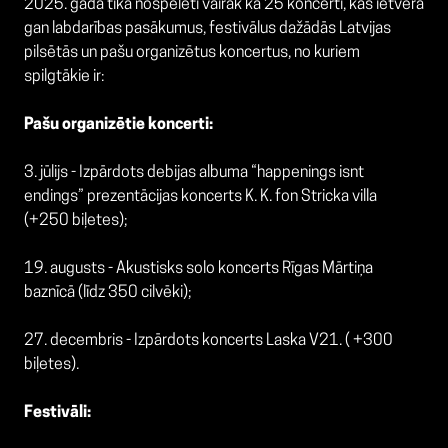
2025. gadā tika nospēlēti vairāk kā 25 koncerti, kas ietvēra
gan labdarības pasākumus, festivālus dažādās Latvijas
pilsētās un pašu organizētus koncertus, no kuriem
spilgtākie ir:
Pašu organizētie koncerti:
3. jūlijs - Izpārdots debijas albuma “happenings isnt
endings” prezentācijas koncerts K. K. fon Stricka villa
(+250 biļetes);
19. augusts - Akustisks solo koncerts Rīgas Mārtiņa
baznīcā (līdz 350 cilvēki);
27. decembris - Izpārdots koncerts Laska V21. ( +300
biļetes).
Festivāli: