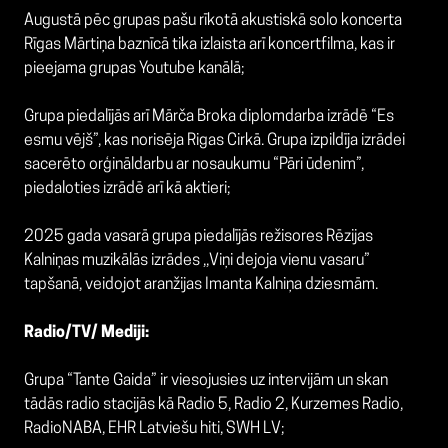
Augustā pēc grupas pašu rīkotā akustiskā solo koncerta
Rīgas Mārtiņa baznīcā tika izlaista arī koncertfilma, kas ir
pieejama grupas Youtube kanālā;
Grupa piedalījās arī Mārča Broka diplomdarba izrādē “Es
esmu vējš”, kas norisēja Rigas Cirkā. Grupa izpildīja izrādei
sacerēto orģināldarbu ar nosaukumu “Pāri ūdenim”,
piedaloties izrādē arī kā aktieri;
2025 gada vasarā grupa piedalījās režisores Rēzijas
Kalniņas muzikālās izrādes ,,Viņi dejoja vienu vasaru”
tapšanā, veidojot aranžijas Imanta Kalniņa dziesmām.
Radio/TV/ Mediji:
Grupa “Tante Gaida” ir viesojusies uz intervijām un skan
tādās radio stacijās kā Radio 5, Radio 2, Kurzemes Radio,
RadioNABA, EHR Latviešu hiti, SWH LV;