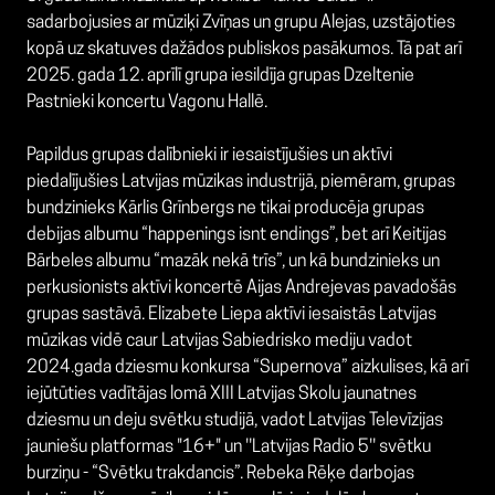
sadarbojusies ar mūziķi Zvīņas un grupu Alejas, uzstājoties
kopā uz skatuves dažādos publiskos pasākumos. Tā pat arī
2025. gada 12. aprīlī grupa iesildīja grupas Dzeltenie
Pastnieki koncertu Vagonu Hallē.
Papildus grupas dalībnieki ir iesaistījušies un aktīvi
piedalījušies Latvijas mūzikas industrijā, piemēram, grupas
bundzinieks Kārlis Grīnbergs ne tikai producēja grupas
debijas albumu “happenings isnt endings”, bet arī Keitijas
Bārbeles albumu “mazāk nekā trīs”, un kā bundzinieks un
perkusionists aktīvi koncertē Aijas Andrejevas pavadošās
grupas sastāvā. Elizabete Liepa aktīvi iesaistās Latvijas
mūzikas vidē caur Latvijas Sabiedrisko mediju vadot
2024.gada dziesmu konkursa “Supernova” aizkulises, kā arī
iejūtūties vadītājas lomā XIII Latvijas Skolu jaunatnes
dziesmu un deju svētku studijā, vadot Latvijas Televīzijas
jauniešu platformas "16+" un ''Latvijas Radio 5'' svētku
burziņu - “Svētku trakdancis”. Rebeka Rēķe darbojas