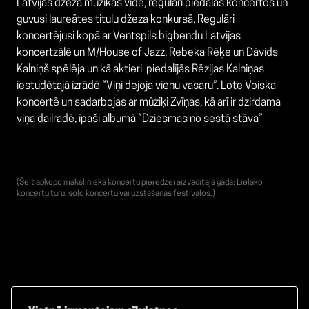
Latvijas džeza mūzikas vidē, regulāri piedalās koncertos un
guvusi laureātes titulu džeza konkursā. Regulāri
koncertējusi kopā ar Ventspils bigbendu Latvijas
koncertzālē un M/House of Jazz. Rebeka Rēķe un Dāvids
Kalniņš spēlēja un kā aktieri piedalījās Rēzijas Kalniņas
iestudētajā izrādē “Viņi dejoja vienu vasaru”. Lote Voiska
koncertē un sadarbojas ar mūziķi Zvīņas, kā arī ir dzirdama
viņa daiļradē, īpaši albumā “Dziesmas no sestā stāva”
(Šeit apkopo mākslinieka koncertu pieredzei aizvadītajā gadā: Lielāko
koncertu tūru, solo koncertu vai uzstāšanās festivālos.)