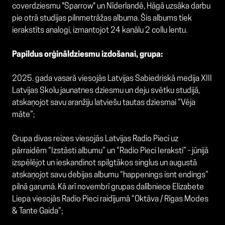
coverdziesmu "Sparrow" un Nīderlandē, Hāgā uzsāka darbu
pie otrā studijas pilnmetrāžas albuma. Šis albums tiek
ierakstīts analogi, izmantojot 24 kanālu 2 collu lentu.
Papildus orģināldziesmu izdošanai, grupa:
2025. gada vasarā viesojās Latvijas Sabiedriskā medija XIII
Latvijas Skolu jaunatnes dziesmu un deju svētku studijā,
atskaņojot savu aranžiju latviešu tautas dziesmai “Vēja
māte”;
Grupa divas reizes viesojās Latvijas Radio Pieci uz
pārraidēm “Izstāsti albumu” un “Radio Pieci Ieraksti” - jūnijā
izspēlējot un ieskandinot spilgtākos singlus un augustā
atskaņojot savu debijas albumu “happenings isnt endings”
pilnā garumā. Kā arī novembrī grupas dalībniece Elizabete
Liepa viesojās Radio Pieci raidījumā “Oktāva / Rīgas Modes
& Tante Gaida”;