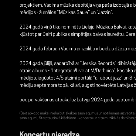
projektiem. Vadima mūzika debitēja viņa paša izdotajā albu
mēdijos - žurnālos “Mūzikas Saule” un “Jazzin”.
2024.gadā viņš tika nominēts Lielajai Mūzikas Balvai, kate
kļūstot par Delfi publikas simpātijas balvas laureātu. Ce
2024.gada februārī Vadims ar izcilību ir beidzis džeza m
2024.gada jūlijā, sadarbībā ar “Jersika Records” dibinātā
otrais albums - “Integration!Live at M/Darbnīca”, kas tik
mēdijos, iegūstot 4/5 atzīmi portālā “all about jazz” un 3.
mēdiju septembra topā, kā arī, augsti novērtēts Latvijas 
pēc pārvākšanas atpakaļ uz Latviju 2024.gada septembrī, 
(Šeit apkopo mākslinieka būtiskākos sasniegumus un notikumus aizvadītajā g
sasniegumi, Starptautiskā klātbūtne - koncertu un cita muzikālās darbības p
Koncertu pieredze