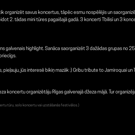
tik organizēt savus koncertus, tāpēc esmu nospēlējis un saorganizēji
ot 2. tādas mini tūres pagaišajā gadā. 3 koncerti Tbilisī un 3 konc
ns galvenais highlight. Sanāca saorganizēt 3 dažādas grupas no 2
priecīgs.
 pieļauju, jūs interesē bikiņ mazāk :) Gribu tribute to Jamiroquai un T
žeza koncertu organizētāju Rīgas galvenajā džeza mājā. Tur organiz
ertu tūru, solo koncertu vai uzstāšanās festivālos.)