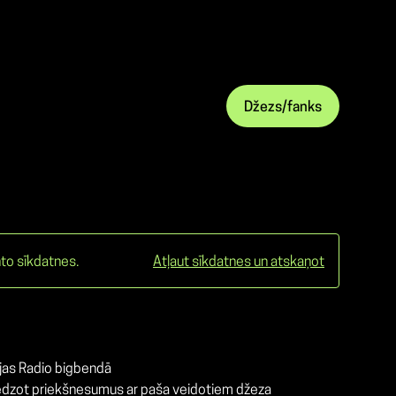
Džezs/fanks
to sīkdatnes.
Atļaut sīkdatnes un atskaņot
ijas Radio bigbendā
,sniedzot priekšnesumus ar paša veidotiem džeza