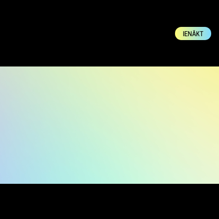
IENĀKT