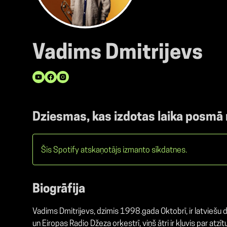
Vadims Dmitrijevs
Dziesmas, kas izdotas laika posmā
Šis Spotify atskaņotājs izmanto sīkdatnes.
Biogrāfija
Vadims Dmitrijevs, dzimis 1998.gada Oktobrī, ir latviešu
un Eiropas Radio Džeza orķestrī, viņš ātri ir kļuvis par a