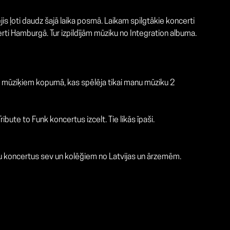
s ļoti daudz šajā laika posmā. Laikam spilgtākie koncerti
erti Hamburgā. Tur izpildījām mūziku no Integration albuma.
5 mūziķiem kopumā, kas spēlēja tikai manu mūziku 2
ribute to Funk koncertus izcelt. Tie likās īpaši.
ēju koncertus sev un kolēğiem no Latvijas un ārzemēm.