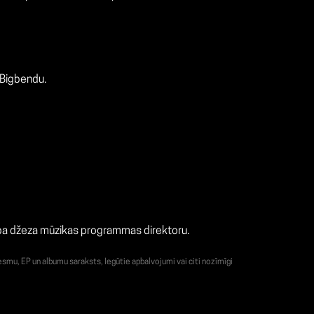
 Bigbendu.
luba džeza mūzikas programmas direktoru.
smu, EP un albumu saraksts, Iegūtie apbalvojumi vai citi nozīmīgi