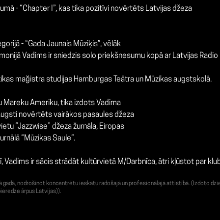
mā - “Chapter I”, kas tika pozitīvi novērtēts Latvijas džeza
gorijā - “Gada Jaunais Mūziķis”, vēlāk
remonijā Vadims ir sniedzis solo priekšnesumu kopā ar Latvijas Radio
ūzikas mağistra studijas Hamburgas Teātra un Mūzikas augstskolā.
ju Mareku Ameriku, tika izdots Vadima
a augsti novērtēts vairākos pasaules džeza
 vietu “Jazzwise” džeza žurnāla, Eiropas
žurnālā “Mūzikas Saule”.
Vadims ir sācis strādāt kultūrvietā M/Darbnīca, ātri kļūstot par k
adā, nodrošinot koncentrētu ieskatu radošajā un profesionālajā attīstībā. (Izdoto dzie
ieredze ārpus Latvijas)).