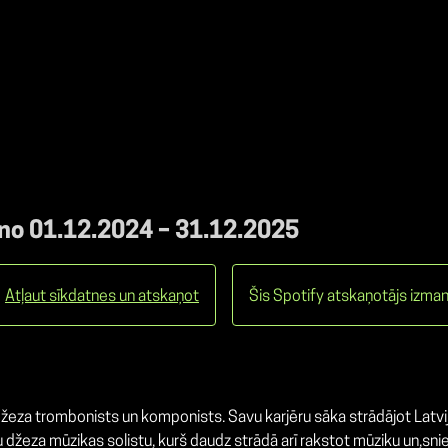
 no 01.12.2024 – 31.12.2025
Atļaut sīkdatnes un atskaņot
Šis Spotify atskaņotājs izman
 džeza trombonists un komponists. Savu karjēru sāka strādājot Latv
tzītu džeza mūzikas solistu, kurš daudz strādā arī rakstot mūziku un