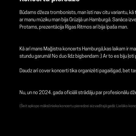
Būdams džeza trombonists, man īsti nav citu variantu, kā 
ar manu mūziku man bija Grūzijā un Hamburgā. Sanāca izveid
Protams, prezentācija Rīgas Ritmos arī bija īpaša man.
Kā arī mans Mağistra koncerts Hamburgā,kas laikam ir ma
stundu garumā! No duo līdz bigbendam :) Ar to es biju ļoti 
Daudz arī cover koncerti tika organizēti pagaišgad, bet tas,
Nu, un no 2024. gada oficiāli strādāju par profesionālu d
(Šeit apkopo mākslinieka koncertu pieredzei aizvadītajā gadā: Lielāko konc