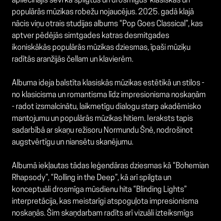
apliecinājis sevi kā spilgtus un drosmīgus
klasiskās un
populārās mūzikas robežu nojaucējus. 2025. gadā klajā
nācis viņu otrais studijas albums “Pop Goes Classical”, kas
aptver pēdējās simtgades katras desmitgades
ikoniskākās populārās mūzikas dziesmas, īpaši mūziķu
radītās aranžijās čellam un klavierēm.
Albuma ideja balstīta klasiskās mūzikas estētikā un stilos -
no klasicisma un romantisma līdz impresionisma noskaņām
- radot izsmalcinātu, laikmetīgu dialogu starp akadēmisko
mantojumu un populārās mūzikas hitiem. Ieraksts tapis
sadarbībā ar skaņu režisoru Normundu Šnē, nodrošinot
augstvērtīgu un niansētu skanējumu.
Albumā iekļautas tādas leģendāras dziesmas kā “Bohemian
Rhapsody”, “Rolling in the Deep”, kā arī spilgta un
konceptuāli drosmīga mūsdienu hita “Blinding Lights”
interpretācija, kas meistarīgi atspoguļota impresionisma
noskaņās. Šim skaņdarbam radīts arī vizuāli izteiksmīgs