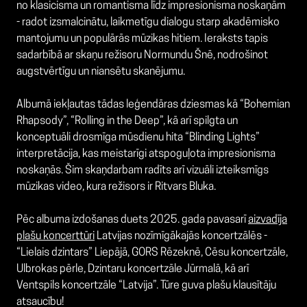
no klasicisma un romantisma līdz impresionisma noskaņām
- radot izsmalcinātu, laikmetīgu dialogu starp akadēmisko
mantojumu un populārās mūzikas hitiem. Ieraksts tapis
sadarbībā ar skaņu režisoru Normundu Šnē, nodrošinot
augstvērtīgu un niansētu skanējumu.
Albumā iekļautas tādas leģendāras dziesmas kā “Bohemian
Rhapsody”, “Rolling in the Deep”, kā arī spilgta un
konceptuāli drosmīga mūsdienu hita “Blinding Lights”
interpretācija, kas meistarīgi atspoguļota impresionisma
noskaņās. Šim skaņdarbam radīts arī vizuāli izteiksmīgs
mūzikas video, kura režisors ir Ritvars Bluka.
Pēc albuma izdošanas duets 2025. gada pavasarī
aizvadīja
plašu koncerttūri
Latvijas nozīmīgākajās koncertzālēs -
“Lielais dzintars” Liepājā, GORS Rēzeknē, Cēsu koncertzāle,
Ulbrokas pērle, Dzintaru koncertzāle Jūrmalā, kā arī
Ventspils koncertzāle “Latvija”. Tūre guva plašu klausītāju
atsaucību!