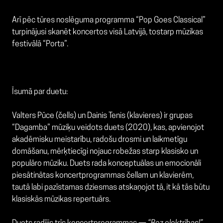
Arī pēc tūres noslēguma programma “Pop Goes Classical”
turpinājusi skanēt koncertos visā Latvijā, tostarp mūzikas
festivālā “Porta”.
Īsumā par duetu:
Valters Pūce (čells) un Dainis Tenis (klavieres) ir grupas
“Dagamba” mūziķu veidots duets (2020), kas, apvienojot
akadēmisku meistarību, radošu drosmi un laikmetīgu
domāšanu, mērķtiecīgi nojauc robežas starp klasisko un
populāro mūziku. Duets rada konceptuālas un emocionāli
piesātinātas koncertprogrammas čellam un klavierēm,
tautā labi pazīstamas dziesmas atskaņojot tā, it kā tās būtu
klasiskās mūzikas repertuārs.