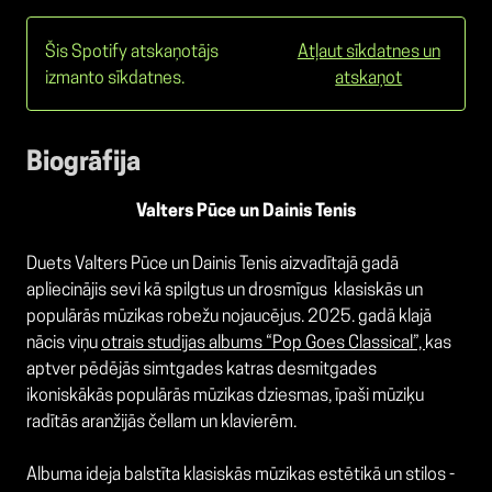
Šis Spotify atskaņotājs
Atļaut sīkdatnes un
izmanto sīkdatnes.
atskaņot
Biogrāfija
Valters Pūce un Dainis Tenis
Duets Valters Pūce un Dainis Tenis aizvadītajā gadā
apliecinājis sevi kā spilgtus un drosmīgus
klasiskās un
populārās mūzikas robežu nojaucējus. 2025. gadā klajā
nācis viņu
otrais studijas albums “Pop Goes Classical”,
kas
aptver pēdējās simtgades katras desmitgades
ikoniskākās populārās mūzikas dziesmas, īpaši mūziķu
radītās aranžijās čellam un klavierēm.
Albuma ideja balstīta klasiskās mūzikas estētikā un stilos -