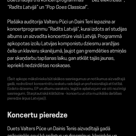
Duets radījis trīs koncertprogrammas —
“Bez elektrības!”
,
“Radīts Latvijā”
un
“Pop Goes Classical”
.
Plašāka auditorija Valteru Pūci un Daini Teni iepazina ar
koncertprogrammu “Radīts Latvijā”, kurai izdots arī studijas
albums un aizvadīta koncerttūre visā Latvijā. Programmā
apkopotas izcilu Latvijas komponistu dziesmu aranžijas
čella un klavieru skanējumā, ļaujot gan gremdēties atmiņās
par skaņdarbu tapšanas laiku, gan atklāt tajās jaunas,
iepriekš nedzirdētas noskaņas.
(Šeit apkopo mākslinieka būtiskākos sasniegumus un notikumus aizvadītajā
gadā, nodrošinot koncentrētu ieskatu radošajā un profesionālajā attīstībā.
(Izdoto dziesmu, EP un albumu saraksts, Iegūtie apbalvojumi vai citi nozīmīgi
sasniegumi, Starptautiskā klātbūtne - koncertu un cita muzikālās darbības
pieredze ārpus Latvijas)).
Koncertu pieredze
Duets Valters Pūce un Dainis Tenis aizvadītajā gadā