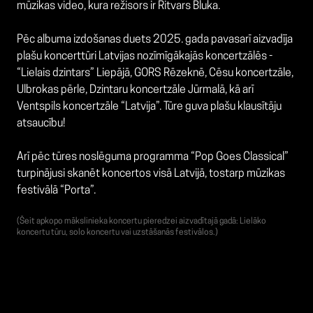
mūzikas video, kura režisors ir Ritvars Bluka.
Pēc albuma izdošanas duets 2025. gada pavasarī aizvadīja
plašu koncerttūri Latvijas nozīmīgākajās koncertzālēs -
“Lielais dzintars” Liepājā, GORS Rēzeknē, Cēsu koncertzāle,
Ulbrokas pērle, Dzintaru koncertzāle Jūrmalā, kā arī
Ventspils koncertzāle “Latvija”. Tūre guva plašu klausītāju
atsaucību!
Arī pēc tūres noslēguma programma “Pop Goes Classical”
turpinājusi skanēt koncertos visā Latvijā, tostarp mūzikas
festivālā “Porta”.
(Šeit apkopo mākslinieka koncertu pieredzei aizvadītajā gadā: Lielāko
koncertu tūru, solo koncertu vai uzstāšanās festivālos.)