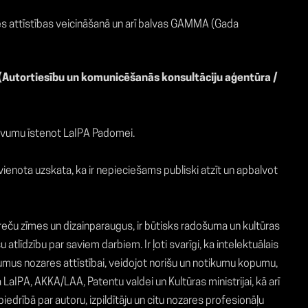
es attīstības veicināšanā un arī balvas GAMMA (Gada
 (Autortiesību un komunicēšanās konsultāciju aģentūra /
evumu īstenot LaIPA Padomei.
 vienota uzskata, ka ir nepieciešams publiski atzīt un apbalvot
 preču zīmes un dizainparaugus, ir būtisks radošuma un kultūras
atlīdzību par saviem darbiem. Ir ļoti svarīgi, ka intelektuālais
ikumus nozares attīstībai, veidojot norišu un notikumu kopumu,
aIPA, AKKA/LAA, Patentu valdei un Kultūras ministrijai, kā arī
iedrībā par autoru, izpildītāju un citu nozares profesionāļu