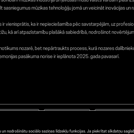
sonībām mūzikas industrijā un ļāvušas mūsu valsts vārdam plaši iz
zcelt sasniegumus mūzikas tehnoloģiju jomā un veicināt inovācijas un
 ir vienisprātis, ka ir nepieciešamība pēc savstarpējām, uz profes
tižu, kā arī atpazīstamību plašākā sabiedrībā, nodrošinot novērtēju
tikums nozarē, bet nepārtraukts process, kurā nozares dalībnieku 
onijas pasākuma norise ir ieplānota 2025. gada pavasarī.
Facebook
TikTok
Instagram
un nodrošinātu sociālo saziņas līdzekļu funkcijas. Ja piekrītat sīkdatņu saglab