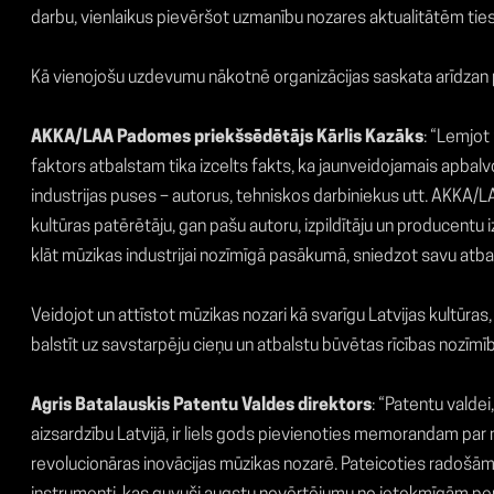
darbu, vienlaikus pievēršot uzmanību nozares aktualitātēm ties
Kā vienojošu uzdevumu nākotnē organizācijas saskata arīdzan p
AKKA/LAA Padomes priekšsēdētājs Kārlis Kazāks
: “Lemjot
faktors atbalstam tika izcelts fakts, ka jaunveidojamais apbal
industrijas puses – autorus, tehniskos darbiniekus utt. AKKA/LAA
kultūras patērētāju, gan pašu autoru, izpildītāju un producent
klāt mūzikas industrijai nozīmīgā pasākumā, sniedzot savu atb
Veidojot un attīstot mūzikas nozari kā svarīgu Latvijas kultūras, 
balstīt uz savstarpēju cieņu un atbalstu būvētas rīcības nozīmīb
Agris Batalauskis Patentu Valdes direktors
: “Patentu valdei
aizsardzību Latvijā, ir liels gods pievienoties memorandam par 
revolucionāras inovācijas mūzikas nozarē. Pateicoties radošām 