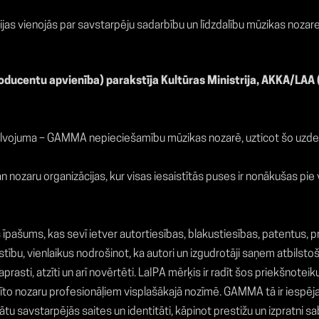
as vienojās par savstarpēju sadarbību un līdzdalību mūzikas nozar
roducentu apvienība) parakstīja Kultūras Ministrija, AKKA/LAA
pbalvojuma – GAMMA nepieciešamību mūzikas nozarē, uzticot šo uzd
gan nozaru organizācijas, kur visas iesaistītās puses ir nonākušas pie
is īpašums, kas sevī ietver autortiesības, blakustiesības, patentus,
tību, vienlaikus nodrošinot, ka autori un izgudrotāji saņem atbilstošu 
rasti, atzīti un arī novērtēti. LaIPA mērķis ir radīt šos priekšnote
tīto nozaru profesionāļiem visplašākajā nozīmē. GAMMA tā ir iespēja L
tu savstarpējās saites un identitāti, kāpinot prestižu un izpratni sab