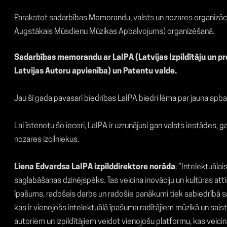
Parakstot sadarbības Memorandu, valsts un nozares organizācij
Augstākais Mūsdienu Mūzikas Apbalvojums) organizēšanā.
Sadarbības memorandu ar LaIPA (Latvijas Izpildītāju un p
Latvijas Autoru apvienība) un Patentu valde.
Jau šī gada pavasarī biedrības LaIPA biedri lēma par jauna a
Lai īstenotu šo ieceri, LaIPA ir uzrunājusi gan valsts iestādes, 
nozares izcilniekus.
Liena Edvardsa LaIPA izpilddirektore norāda
: ”Intelektuāla
saglabāšanas dzinējspēks. Tas veicina inovāciju un kultūras attīs
īpašums, radošais darbs un radošie panākumi tiek sabiedrībā sap
kas ir vienojošs intelektuālā īpašuma radītājiem mūzikā un sais
autoriem un izpildītājiem veidot vienojošu platformu, kas veicinā