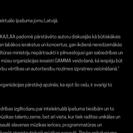
ektuālo īpašuma jomu Latvijā.
KKA/LAA padomē pārstāvēto autoru diskusijās kā būtiskākais
 gan labākos ierakstus un koncertus, gan ikdienā neredzamākās
ūras ministriju nepārtraukti ir pilnveidojusi gan sabiedrības un
am mūsu organizācijas iesaisti GAMMA veidošanā, kā iespēju būt
bu vērtības un autortiesību nozīmes izpratnes veicināšanā.”
anizācijas pārstāvji apzinās, ka ejot šo ceļu, ir svarīgi to
iedrības izglītošanu par intelektuālā īpašuma tiesībām un to
ikas talantu zeme, bet arī vieta, kur tiek radītas unikālas un
pasaulē slavenas mūzikas ierīces, programmatūras un