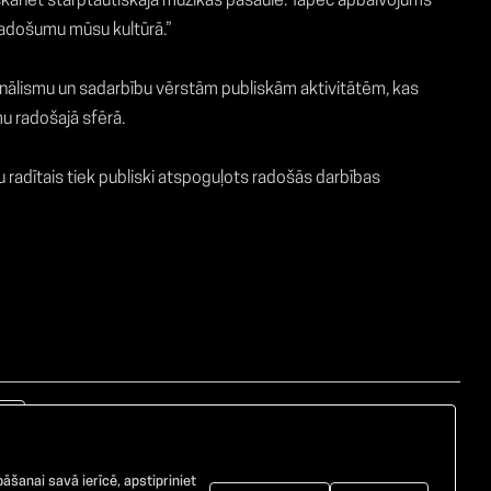
skanēt starptautiskajā mūzikas pasaulē. Tāpēc apbalvojums
 radošumu mūsu kultūrā.”
ionālismu un sadarbību vērstām publiskām aktivitātēm, kas
mu radošajā sfērā.
radītais tiek publiski atspoguļots radošās darbības
āšanai savā ierīcē, apstipriniet