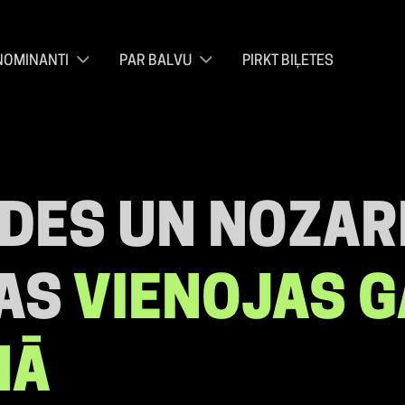
NOMINANTI
PAR BALVU
PIRKT BIĻETES
ĀDES UN NOZAR
JAS
VIENOJAS 
NĀ