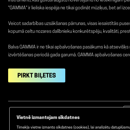
instrumenti, kas guvuši augstu novērtējumu no ietekmīgām per
"GAMMA" ir lieliska iespēja ne tikai godināt mūziķus, bet arī i
Veicot sadarbības uzsākšanas pārrunas, visas iesaistītās puses
kopumā celtu nozares dalībnieku konkurētspēju, kvalitāti, pres
Balva GAMMA ir ne tikai apbalvošanas pasākums kā atsevišķs no
izvērtēšanas periodā gada garumā. GAMMA apbalvošanas cerem
PIRKT BIĻETES
Vietnē izmantojam sīkdatnes
Tīmekļa vietne izmanto sīkdatnes (cookies), lai analizētu datuplūsmu 