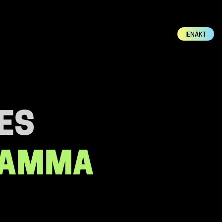
IENĀKT
ES
GAMMA