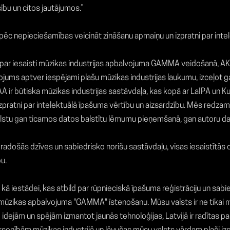
ību un citos jautājumos.”
ēc nepieciešamības veicināt zināšanu apmaiņu un izpratni par intel
 par iesaisti mūzikas industrijas apbalvojuma GAMMA veidošanā, A
vojums aptver iespējami plašu mūzikas industrijas laukumu, izceļot
 ir būtiska mūzikas industrijas sastāvdaļa, kas kopā ar LaIPA un Kult
u izpratni par intelektuālā īpašuma vērtību un aizsardzību. Mēs redz
alstu gan ticamos datos balstītu lēmumu pieņemšanā, gan autoru dar
radošās dzīves un sabiedrisko norišu sastāvdaļu, visas iesaistītās org
u.
, kā iestādei, kas atbild par rūpnieciskā īpašuma reģistrāciju un sab
mūzikas apbalvojuma "GAMMA" īstenošanu. Mūsu valsts ir ne tikai mūz
idejām un spējām izmantot jaunās tehnoloģijas, Latvijā ir radītas 