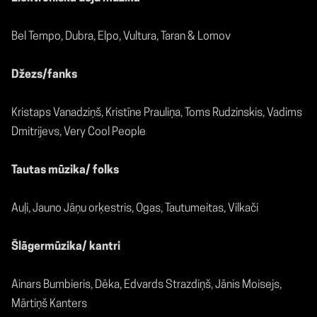
Bel Tempo, Dubra, Elpo, Vultura, Taran & Lomov
Džezs/fanks
Kristaps Vanadziņš, Kristīne Prauliņa, Toms Rudzinskis, Vadims
Dmitrijevs, Very Cool People
Tautas mūzika/ folks
Auļi, Jauno Jāņu orķestris, Ogas, Tautumeitas, Vilkači
Šlāgermūzika/ kantri
Ainars Bumbieris, Dēka, Edvards Strazdiņš, Jānis Moisejs,
Mārtiņš Kanters