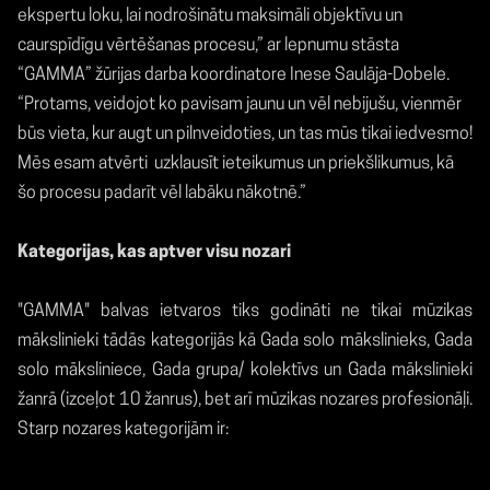
ekspertu loku, lai nodrošinātu maksimāli objektīvu un
caurspīdīgu vērtēšanas procesu,” ar lepnumu stāsta
“GAMMA” žūrijas darba koordinatore Inese Saulāja-Dobele.
“Protams, veidojot ko pavisam jaunu un vēl nebijušu, vienmēr
būs vieta, kur augt un pilnveidoties, un tas mūs tikai iedvesmo!
Mēs esam atvērti
uzklausīt ieteikumus un priekšlikumus, kā
šo procesu padarīt vēl labāku nākotnē.”
Kategorijas, kas aptver visu nozari
"GAMMA" balvas ietvaros tiks godināti ne tikai mūzikas
mākslinieki tādās kategorijās kā Gada solo mākslinieks, Gada
solo māksliniece, Gada grupa/ kolektīvs un Gada mākslinieki
žanrā (izceļot 10 žanrus), bet arī mūzikas nozares profesionāļi.
Starp nozares kategorijām ir: