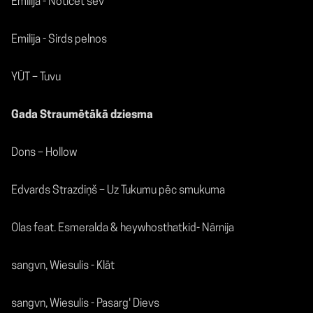
Emilija - Noticēt sev
Emilija - Sirds pelnos
YŪT – Tuvu
Gada Straumētākā dziesma
Dons – Hollow
Edvards Strazdiņš – Uz Tukumu pēc smukuma
Olas feat. Esmeralda & heywhosthatkid- Nārnija
sangvn, Wiesulis - Klāt
sangvn, Wiesulis - Pasarg' Dievs