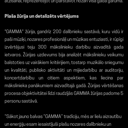
atzīšanai, reprezentējot un pārstāvot nozari visa gada garumā.
Plaša žūrija un detalizēts vērtējums
"GAMMA" žūrija, gandrīz 200 dalībnieku sastāvā, kuru vidū ir
paši mūziķi, nozares profesionāļi un mūzikas entuziasti, ir rūpīgi
izvērtējusi teju 300 mākslinieku darbību aizvadītā gada
ietvaros. Žūrijas uzdevums bija analizēt mākslinieku veikumu
balstoties uz vairākiem kritērijiem, tostarp muzikālo sniegumu
un kvalitāti, publisko aktivitāti un mijiedarbību ar auditoriju,
koncertdarbību un citiem aspektiem, kas liecina par
mākslinieka panākumiem aizvadītajā gadā. Žūrijas vērtēšanas
procesa objektivitātei līdzi raudzījās GAMMA žūrijas padome 5
personu sastāvā.
“Sākot jauno balvas “GAMMA” tradīciju, mēs ar lielu aizrautību
un enerģiju esam iesaistījuši plašu nozares dalībnieku un