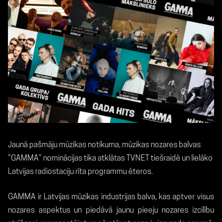
Jaunā pašmāju mūzikas notikuma, mūzikas nozares balvas
“GAMMA” nominācijas tika atklātas TVNET tiešraidē un lielāko
Latvijas radiostaciju rīta programmu ēteros.
GAMMA ir Latvijas mūzikas industrijas balva, kas aptver visus
nozares aspektus un piedāvā jaunu pieeju nozares izcilību