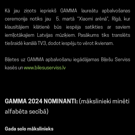
Kā jau ziņots iepriekš GAMMA laureātu apbalvošanas
ceremonija notiks jau 5. martā “Xiaomi arēnā”, Rīgā, kur
klausītājiem klātienē būs iespēja satikties ar saviem
iemīļotākajiem Latvijas mūziķiem. Pasākums tiks translēts
tiešraidē kanālā TV3, dodot iespēju to vērot ikvienam.
Biļetes uz GAMMA apbalvošanu iegādājamas Biļešu Serviss
kasēs un
www.bilesuserviss.lv
GAMMA 2024 NOMINANTI:
(mākslinieki minēti
alfabēta secībā)
Gada solo mākslinieks