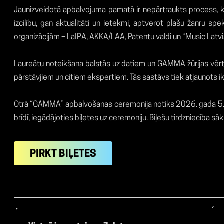
Jaunizveidotā apbalvojuma pamatā ir nepārtraukts process, ka
izcilību, gan aktualitāti un ietekmi, aptverot plašu žanru s
organizācijām – LaIPA, AKKA/LAA, Patentu valdi un “Music Latvia
Laureātu noteikšana balstās uz datiem un GAMMA žūrijas vērtēša
pārstāvjiem un citiem ekspertiem. Tās sastāvs tiek atjaunots ik
Otrā “GAMMA” apbalvošanas ceremonija notiks 2026. gada 5. mar
brīdī, iegādājoties biļetes uz ceremoniju. Biļešu tirdzniecība s
PIRKT BIĻETES