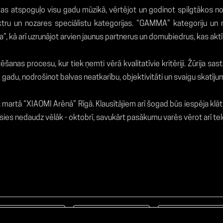
s atspoguļo visu gadu mūzikā, vērtējot un godinot spilgtākos notik
pektru un nozares speciālistu kategorijas. “GAMMA” kategoriju un
”, kā arī uzrunājot arvien jaunus partnerus un domubiedrus, kas akt
nas procesu, kur tiek ņemti vērā kvalitatīvie kritēriji. Žūrija sa
 gadu, nodrošinot balvas neatkarību, objektivitāti un svaigu skatīj
tā “XIAOMI Arēnā” Rīgā. Klausītājiem arī šogad būs iespēja klātie
āksies nedaudz vēlāk - oktobrī, savukārt pasākumu varēs vērot arī tel
Facebook
TikTok
Instagram