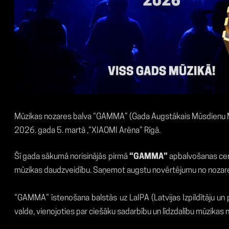
Mūzikas nozares balva “GAMMA” (Gada Augstākais Mūsdienu Mūzi
2026. gada 5. martā ,“XIAOMI Arēna” Rīgā.
Šī gada sākumā norisinājās pirmā
“GAMMA”
apbalvošanas cere
mūzikas daudzveidību. Saņemot augstu novērtējumu no nozares p
“GAMMA” īstenošana balstās uz LaIPA (Latvijas Izpildītāju un 
valde, vienojoties par ciešāku sadarbību un līdzdalību mūzikas 