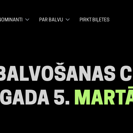
NOMINANTI
PAR BALVU
PIRKT BIĻETES
BALVOŠANAS C
 GADA 5.
MARTĀ