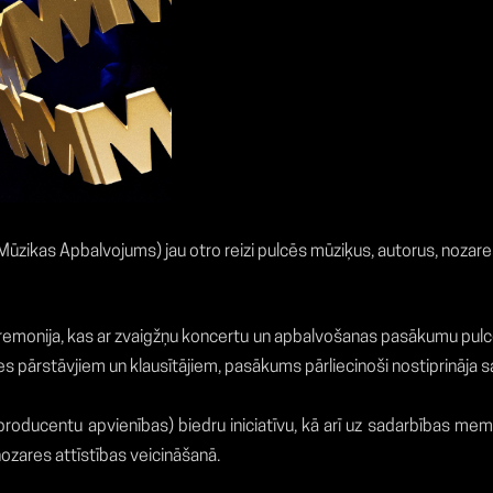
kas Apbalvojums) jau otro reizi pulcēs mūziķus, autorus, nozares p
monija, kas ar zvaigžņu koncertu un apbalvošanas pasākumu pulcēja
ārstāvjiem un klausītājiem, pasākums pārliecinoši nostiprināja sa
producentu apvienības) biedru iniciatīvu, kā arī uz sadarbības mem
nozares attīstības veicināšanā.