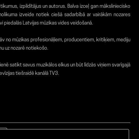
umus, izpildītājus un autorus. Balva izceļ gan māksliniecisko
 nolikuma izveide notiek ciešā sadarbībā ar vairākām nozares
īvi piedalās Latvijas mūzikas vides veidošanā.
stāv no mūzikas profesionāļiem, producentiem, kritiķiem, mediju
umu uz nozarē notiekošo.
nē satikt savus muzikālos elkus un būt līdzās viņiem svarīgajā
evīzijas tiešraidē kanālā TV3.