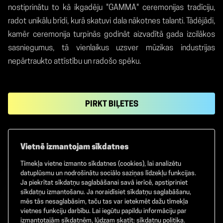
nostiprinātu to kā ikgadēju "GAMMA" ceremonijas tradīciju,
radot unikālu brīdi, kurā skatuvi dala nākotnes talanti. Tādējādi,
kamēr ceremonija turpinās godināt aizvadītā gada izcilākos
sasniegumus, tā vienlaikus uzsver mūzikas industrijas
nepārtraukto attīstību un radošo spēku.
PIRKT BIĻETES
Vietnē izmantojam sīkdatnes
Tīmekļa vietne izmanto sīkdatnes (cookies), lai analizētu
Facebook
TikTok
Instagram
datuplūsmu un nodrošinātu sociālo saziņas līdzekļu funkcijas.
Ja piekrītat sīkdatņu saglabāšanai savā ierīcē, apstipriniet
sīkdatņu izmantošanu. Ja noraidīsiet sīkdatņu saglabāšanu,
mēs tās nesaglabāsim, taču tas var ietekmēt dažu tīmekļa
vietnes funkciju darbību. Lai iegūtu papildu informāciju par
©
2026
GAMMA. Visas tiesības aizsargātas.
izmantotajām sīkdatnēm, lūdzam skatīt:
sīkdatņu politika
.