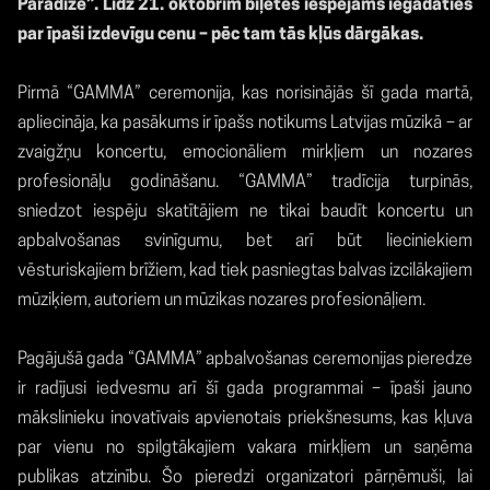
Paradīze”.
Līdz 21. oktobrim biļetes iespējams iegādāties
par īpaši izdevīgu cenu – pēc tam tās kļūs dārgākas.
Pirmā “GAMMA” ceremonija, kas norisinājās šī gada martā,
apliecināja, ka pasākums ir īpašs notikums Latvijas mūzikā – ar
zvaigžņu koncertu, emocionāliem mirkļiem un nozares
profesionāļu godināšanu. “GAMMA” tradīcija turpinās,
sniedzot iespēju skatītājiem ne tikai baudīt koncertu un
apbalvošanas svinīgumu, bet arī būt lieciniekiem
vēsturiskajiem brīžiem, kad tiek pasniegtas balvas izcilākajiem
mūziķiem, autoriem un mūzikas nozares profesionāļiem.
Pagājušā gada “GAMMA” apbalvošanas ceremonijas pieredze
ir radījusi iedvesmu arī šī gada programmai – īpaši jauno
mākslinieku inovatīvais apvienotais priekšnesums, kas kļuva
par vienu no spilgtākajiem vakara mirkļiem un saņēma
publikas atzinību. Šo pieredzi organizatori pārņēmuši, lai