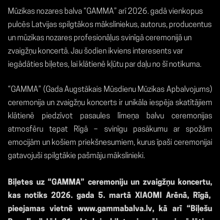
Mūzikas nozares balva “GAMMA” arī 2026. gadā vienkopus
pulcēs Latvijas spilgtākos māksliniekus, autorus, producentus
un mūzikas nozares profesionāļus svinīgā ceremonijā un
zvaigžņu koncertā. Jau šodien ikviens interesents var
iegādāties biļetes, lai klātienē kļūtu par daļu no šī notikuma.
“GAMMA” (Gada Augstākais Mūsdienu Mūzikas Apbalvojums)
ceremonija un zvaigžņu koncerts ir unikāla iespēja skatītājiem
klātienē piedzīvot pasaules līmeņa balvu ceremonijas
atmosfēru tepat Rīgā – svinīgu pasākumu ar spožām
emocijām un košiem priekšnesumiem, kurus īpaši ceremonijai
gatavojuši spilgtākie pašmāju mākslinieki.
Biļetes uz “GAMMA” ceremoniju un zvaigžņu koncertu,
kas notiks 2026. gada 5. martā XIAOMI Arēnā, Rīgā,
pieejamas vietnē www.gammabalva.lv, kā arī “Biļešu