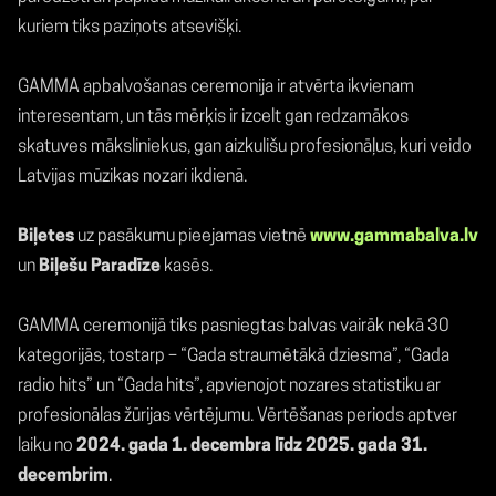
kuriem tiks paziņots atsevišķi.
GAMMA apbalvošanas ceremonija ir atvērta ikvienam
interesentam, un tās mērķis ir izcelt gan redzamākos
skatuves māksliniekus, gan aizkulišu profesionāļus, kuri veido
Latvijas mūzikas nozari ikdienā.
Biļetes
uz pasākumu pieejamas vietnē
www.gammabalva.lv
un
Biļešu Paradīze
kasēs.
GAMMA ceremonijā tiks pasniegtas balvas vairāk nekā 30
kategorijās, tostarp – “Gada straumētākā dziesma”, “Gada
radio hits” un “Gada hits”, apvienojot nozares statistiku ar
profesionālas žūrijas vērtējumu. Vērtēšanas periods aptver
laiku no
2024. gada 1. decembra līdz 2025. gada 31.
decembrim
.