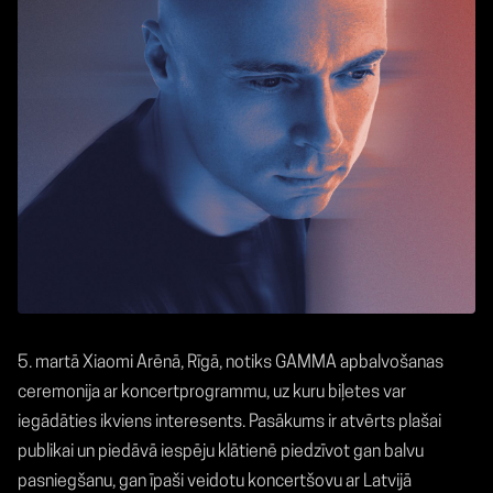
5. martā Xiaomi Arēnā, Rīgā, notiks GAMMA apbalvošanas
ceremonija ar koncertprogrammu, uz kuru biļetes var
iegādāties ikviens interesents. Pasākums ir atvērts plašai
publikai un piedāvā iespēju klātienē piedzīvot gan balvu
pasniegšanu, gan īpaši veidotu koncertšovu ar Latvijā