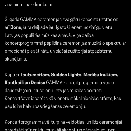
zināmiem māksliniekiem
Šī gada GAMMA ceremonijas zvaigžņu koncertā uzstāsies
arī
Dons
, kura daiļrade jau ilgstoši ieņem nozīmīgu vietu
Latvijas populārās mūzikas ainavā. Viņa dalība
koncertprogrammā papildina ceremonijas muzikālo spektru ar
emocionāli piesātinātu un plašai auditorijai atpazīstamu
skanējumu.
Kopā ar
Tautumeitām, Sudden Lights, Medību laukiem,
Kautkaili un Denisu
GAMMA koncertprogramma veido
daudzslāņainu mūsdienu Latvijas mūzikas portretu.
Koncertšovs iecerēts kā vienots māksliniecisks stāsts, kas
papildina balvu pasniegšanas ceremoniju.
Koncertprogramma vēl turpina veidoties, un līdz ceremonijai
paredzēti arī papildu muzikāli akcenti un pārsteigumi, par