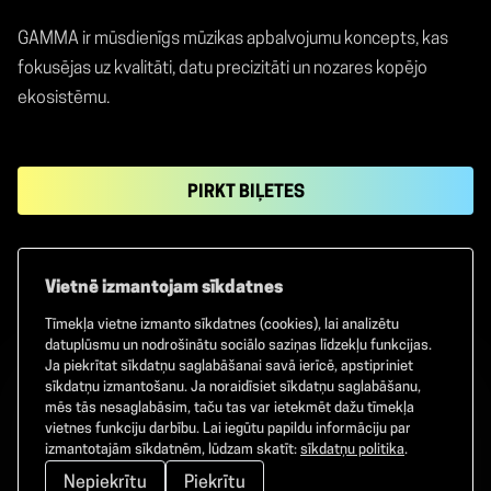
GAMMA ir mūsdienīgs mūzikas apbalvojumu koncepts, kas
fokusējas uz kvalitāti, datu precizitāti un nozares kopējo
ekosistēmu.
PIRKT BIĻETES
Vietnē izmantojam sīkdatnes
Tīmekļa vietne izmanto sīkdatnes (cookies), lai analizētu
Facebook
TikTok
Instagram
datuplūsmu un nodrošinātu sociālo saziņas līdzekļu funkcijas.
Ja piekrītat sīkdatņu saglabāšanai savā ierīcē, apstipriniet
sīkdatņu izmantošanu. Ja noraidīsiet sīkdatņu saglabāšanu,
mēs tās nesaglabāsim, taču tas var ietekmēt dažu tīmekļa
vietnes funkciju darbību. Lai iegūtu papildu informāciju par
©
2026
GAMMA. Visas tiesības aizsargātas.
izmantotajām sīkdatnēm, lūdzam skatīt:
sīkdatņu politika
.
Nepiekrītu
Piekrītu