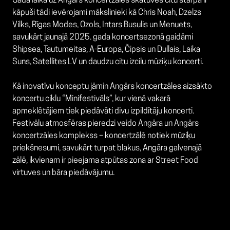
Gada laikā uz Angārs koncertzāles skatuves citu starpā ir
kāpuši tādi ievērojami mākslinieki kā Chris Noah, Dzelzs
Vilks, Rīgas Modes, Ozols, Intars Busulis un Menuets,
savukārt jaunajā 2025. gada koncertsezonā gaidāmi
Shipsea, Tautumeitas, A-Europa, Čipsis un Dullais, Laika
Suns, Satellites LV un daudzu citu izcilu mūziķu koncerti.
Kā inovatīvu konceptu jāmin Angārs koncertzāles aizsākto
koncertu ciklu “Minifestivāls”, kur vienā vakarā
apmeklētājiem tiek piedāvāti divu izpildītāju koncerti.
Festivālu atmosfēras pieredzi veido Angāra un Angārs
koncertzāles komplekss – koncertzālē notiek mūziķu
priekšnesumi, savukārt turpat blakus, Angāra galvenajā
zālē, ikvienam ir pieejama atpūtas zona ar Street Food
virtuves un bāra piedāvājumu.