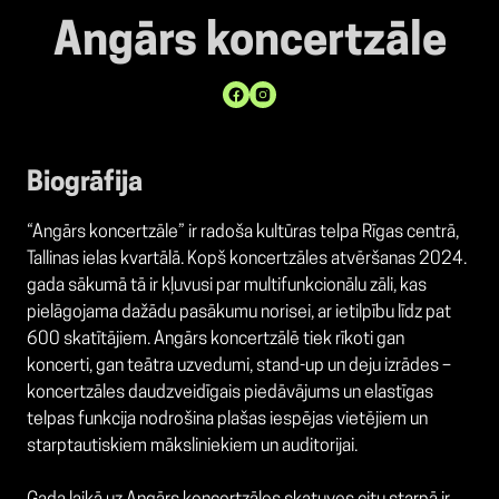
Angārs koncertzāle
Biogrāfija
“Angārs koncertzāle” ir radoša kultūras telpa Rīgas centrā,
Tallinas ielas kvartālā. Kopš koncertzāles atvēršanas 2024.
gada sākumā tā ir kļuvusi par multifunkcionālu zāli, kas
pielāgojama dažādu pasākumu norisei, ar ietilpību līdz pat
600 skatītājiem. Angārs koncertzālē tiek rīkoti gan
koncerti, gan teātra uzvedumi, stand-up un deju izrādes –
koncertzāles daudzveidīgais piedāvājums un elastīgas
telpas funkcija nodrošina plašas iespējas vietējiem un
starptautiskiem māksliniekiem un auditorijai.