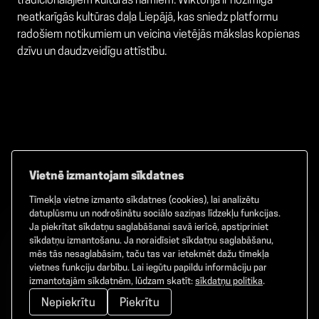
tradicionālajiem kultūras namiem. Wiktorija ir nozīmīga
neatkarīgās kultūras daļa Liepājā, kas sniedz platformu
radošiem notikumiem un veicina vietējās mākslas kopienas
dzīvu un daudzveidīgu attīstību.
Vietnē izmantojam sīkdatnes
Tīmekļa vietne izmanto sīkdatnes (cookies), lai analizētu
Facebook
TikTok
Instagram
datuplūsmu un nodrošinātu sociālo saziņas līdzekļu funkcijas.
Ja piekrītat sīkdatņu saglabāšanai savā ierīcē, apstipriniet
sīkdatņu izmantošanu. Ja noraidīsiet sīkdatņu saglabāšanu,
mēs tās nesaglabāsim, taču tas var ietekmēt dažu tīmekļa
vietnes funkciju darbību. Lai iegūtu papildu informāciju par
©
2026
GAMMA. Visas tiesības aizsargātas.
izmantotajām sīkdatnēm, lūdzam skatīt:
sīkdatņu politika
.
Nepiekrītu
Piekrītu