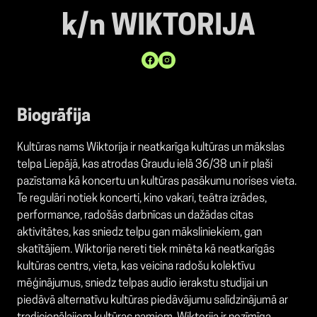
k/n WIKTORIJA
Biogrāfija
Kultūras nams Wiktorija
ir neatkarīga kultūras un mākslas
telpa
Liepājā
, kas atrodas
Graudu ielā 36/38 un
ir plaši
pazīstama kā koncertu un kultūras pasākumu norises vieta.
Te regulāri notiek koncerti, kino vakari, teātra izrādes,
performance, radošās darbnīcas un dažādas citas
aktivitātes, kas sniedz telpu gan māksliniekiem, gan
skatītājiem. Wiktorija nereti tiek minēta kā neatkarīgās
kultūras centrs, vieta, kas veicina radošu kolektīvu
mēģinājumus, sniedz telpas audio ierakstu studijai un
piedāvā alternatīvu kultūras piedāvājumu salīdzinājumā ar