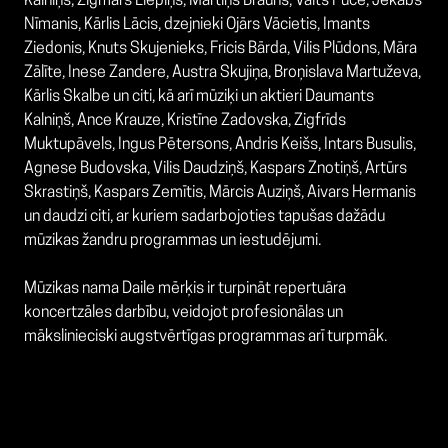
Kalniņš, Zigmars Liepiņš, Mārtiņš Brauns, Valts Pūce, Jēkabs
Nīmanis, Kārlis Lācis, dzejnieki Ojārs Vācietis, Imants
Ziedonis, Knuts Skujenieks, Fricis Bārda, Vilis Plūdons, Māra
Zālīte, Inese Zandere, Austra Skujiņa, Broņislava Martuževa,
Kārlis Skalbe un citi, kā arī mūziķi un aktieri Daumants
Kalniņš, Ance Krauze, Kristīne Zadovska, Zigfrīds
Muktupāvels, Ingus Pētersons, Andris Keišs, Intars Busulis,
Agnese Budovska, Vilis Daudziņš, Kaspars Znotiņš, Artūrs
Skrastiņš, Kaspars Zemītis, Mārcis Auziņš, Aivars Hermanis
un daudzi citi, ar kuriem sadarbojoties tapušas dažādu
mūzikas žandru programmas un iestudējumi.
Mūzikas nama Daile mērķis ir turpināt repertuāra
koncertzāles darbību, veidojot profesionālas un
mākslinieciski augstvērtīgas programmas arī turpmāk.