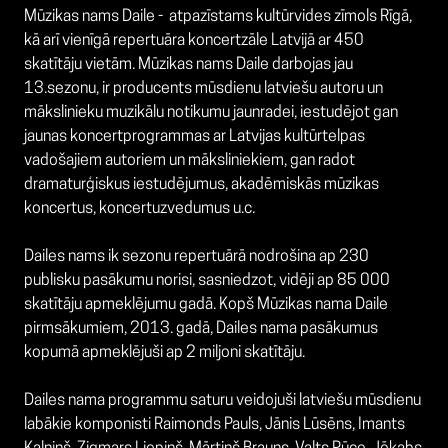
Mūzikas nams Daile - atpazīstams kultūrvides zīmols Rīgā,
kā arī vienīgā repertuāra koncertzāle Latvijā ar 450
skatītāju vietām. Mūzikas nams Daile darbojas jau
13.sezonu, ir producents mūsdienu latviešu autoru un
mākslinieku muzikālu notikumu jaunradei, iestudējot gan
jaunas koncertprogrammas ar Latvijas kultūrtelpas
vadošajiem autoriem un māksliniekiem, gan radot
dramaturģiskus iestudējumus, akadēmiskās mūzikas
koncertus, koncertuzvedumus u.c.
Dailes nams ik sezonu repertuārā nodrošina ap 230
publisku pasākumu norisi, sasniedzot, vidēji ap 85 000
skatītāju apmeklējumu gadā. Kopš Mūzikas nama Daile
pirmsākumiem, 2013. gadā, Dailes nama pasākumus
kopumā apmeklējuši ap 2 miljoni skatītāju.
Dailes nama programmu saturu veidojuši latviešu mūsdienu
labākie komponisti Raimonds Pauls, Jānis Lūsēns, Imants